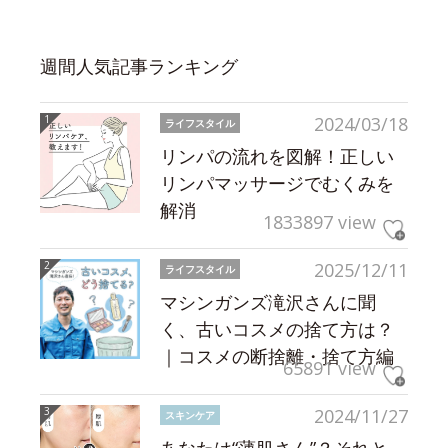
週間人気記事ランキング
2024/03/18
ライフスタイル
リンパの流れを図解！正しい
リンパマッサージでむくみを
解消
1833897 view
2025/12/11
ライフスタイル
マシンガンズ滝沢さんに聞
く、古いコスメの捨て方は？
｜コスメの断捨離・捨て方編
65891 view
2024/11/27
スキンケア
あなたは“薄肌さん”？それと