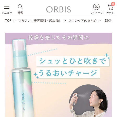
0
メニュー
検索
マイページ
カート
TOP
マガジン（美容情報・読み物）
スキンケアのまとめ
【30秒