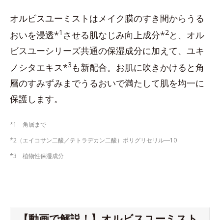
オルビスユーミストはメイク膜のすき間からうる
1
2
おいを浸透*
させる肌なじみ向上成分*
と、オル
ビスユーシリーズ共通の保湿成分に加えて、ユキ
3
ノシタエキス*
も新配合。お肌に吹きかけると角
層のすみずみまでうるおいで満たして肌を均一に
保護します。
*1 角層まで
*2（エイコサン二酸／テトラデカン二酸）ポリグリセリル―10
*3 植物性保湿成分
【動画で解説！】オルビスユーミスト