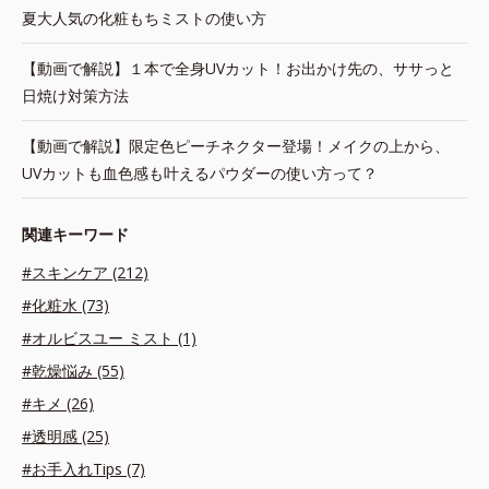
夏大人気の化粧もちミストの使い方
【動画で解説】１本で全身UVカット！お出かけ先の、ササっと
日焼け対策方法
【動画で解説】限定色ピーチネクター登場！メイクの上から、
UVカットも血色感も叶えるパウダーの使い方って？
関連キーワード
#スキンケア (212)
#化粧水 (73)
#オルビスユー ミスト (1)
#乾燥悩み (55)
#キメ (26)
#透明感 (25)
#お手入れTips (7)