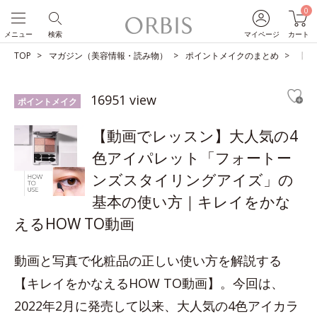
0
メニュー
検索
マイページ
カート
TOP
マガジン（美容情報・読み物）
ポイントメイクのまとめ
【動
16951 view
ポイントメイク
【動画でレッスン】大人気の4
色アイパレット「フォートー
ンズスタイリングアイズ」の
基本の使い方｜キレイをかな
えるHOW TO動画
動画と写真で化粧品の正しい使い方を解説する
【キレイをかなえるHOW TO動画】。今回は、
2022年2月に発売して以来、大人気の4色アイカラ