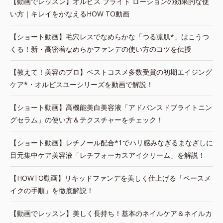
【動画でレッスン】オルビス ブライト ローションの効果的な使
い方｜キレイをかなえるHOW TO動画
【ショート動画】毛穴レスでなめらかな「つる凛肌*」はこうつ
くる！新・高密着なめらかファンデの使い方のコツを伝授
【教えて！美容のプロ】ベストコスメ多数受賞の初期エイジング
ケア*・オルビスユーシリーズを動画で解説！
【ショート動画】高機能美白美容液「アドバンスドブライトニン
グセラム」の使い方＆テクスチャーをチェック！
【ショート動画】レチノール配合*1でハリ感みなぎるまなざしに
目元集中ケア美容液「レチフォーカスアイクリーム」を解説！
【HOWTO動画】リキッドファンデを美しく仕上げる「ベースメ
イクの手順」を徹底解説！
【動画でレッスン】美しく長持ち！基本のネイルケア＆ネイルカ