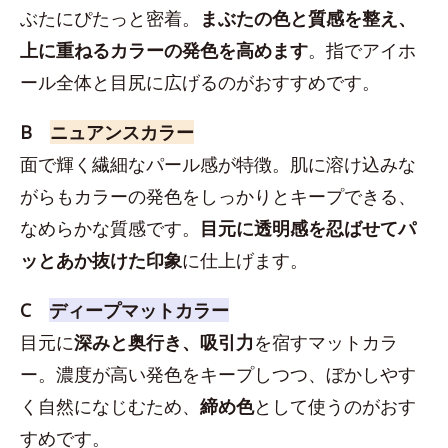
ぶたにぴたっと密着。
まぶたの色と質感を整え、
上に重ねるカラーの発色を高めます
。指でアイホ
ール全体と目尻に広げるのがおすすめです。
B
ニュアンスカラー
面で輝く繊細なパール感が特徴。肌に溶け込みな
がらもカラーの発色をしっかりとキープできる、
なめらかな質感です。
目元に透明感を忍ばせてパ
ッとあか抜けた印象
に仕上げます。
C
ディープマットカラー
目元に
深みと奥行き、吸引力
を宿すマットカラ
ー。濃度が高い発色をキープしつつ、ぼかしやす
く自然になじむため、
締め色
として使うのがおす
すめです。