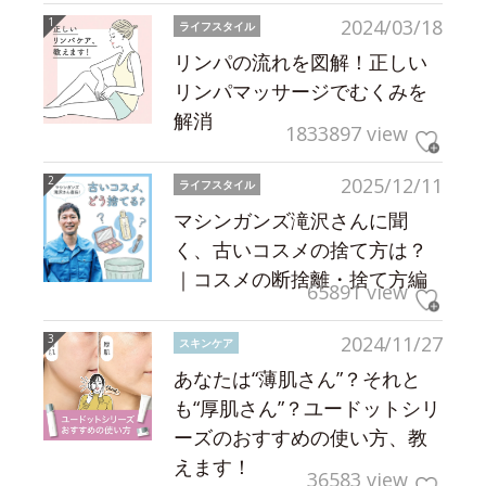
2024/03/18
ライフスタイル
リンパの流れを図解！正しい
リンパマッサージでむくみを
解消
1833897 view
2025/12/11
ライフスタイル
マシンガンズ滝沢さんに聞
く、古いコスメの捨て方は？
｜コスメの断捨離・捨て方編
65891 view
2024/11/27
スキンケア
あなたは“薄肌さん”？それと
も“厚肌さん”？ユードットシリ
ーズのおすすめの使い方、教
えます！
36583 view