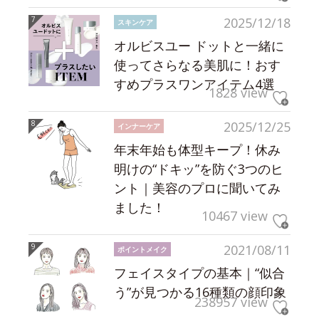
2025/12/18
スキンケア
オルビスユー ドットと一緒に
使ってさらなる美肌に！おす
すめプラスワンアイテム4選
1828 view
2025/12/25
インナーケア
年末年始も体型キープ！休み
明けの“ドキッ”を防ぐ3つのヒ
ント｜美容のプロに聞いてみ
ました！
10467 view
2021/08/11
ポイントメイク
フェイスタイプの基本｜“似合
う”が見つかる16種類の顔印象
238957 view