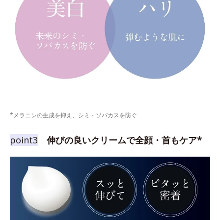
*メラニンの生成を抑え、シミ・ソバカスを防ぐ
point3
伸びの良いクリームで全顔・首もケア*