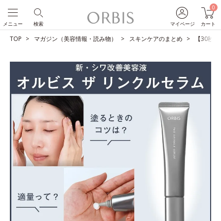
0
メニュー
検索
マイページ
カート
TOP
マガジン（美容情報・読み物）
スキンケアのまとめ
【30秒