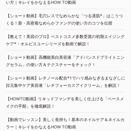
い方｜キレイをかなえるHOW TO動画
【ショート動画】毛穴レスでなめらかな「つる凛肌*」はこうつ
くる！新・高密着なめらかファンデの使い方のコツを伝授
【教えて！美容のプロ】ベストコスメ多数受賞の初期エイジング
ケア*・オルビスユーシリーズを動画で解説！
【ショート動画】高機能美白美容液「アドバンスドブライトニン
グセラム」の使い方＆テクスチャーをチェック！
【ショート動画】レチノール配合*1でハリ感みなぎるまなざしに
目元集中ケア美容液「レチフォーカスアイクリーム」を解説！
【HOWTO動画】リキッドファンデを美しく仕上げる「ベースメ
イクの手順」を徹底解説！
【動画でレッスン】美しく長持ち！基本のネイルケア＆ネイルカ
ラー｜キレイをかなえるHOW TO動画