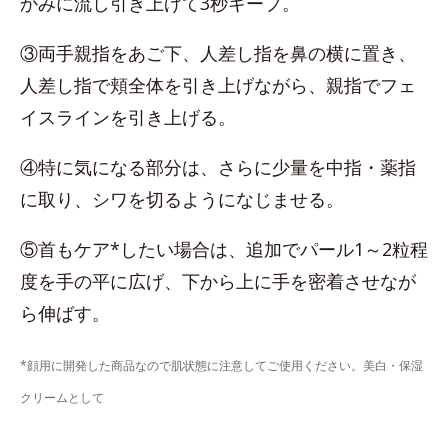
かみに流し引き上げて3秒キープ。
③両手親指をあご下、人差し指を鼻の横に置き、
人差し指で頬全体を引き上げながら、親指でフェ
イスラインを引き上げる。
④特に気になる部分は、さらに少量を中指・薬指
に取り、シワを切るようになじませる。
⑤首もケア*したい場合は、追加でパール1～2粒程
度を手の平に広げ、下から上に手を密着させなが
ら伸ばす。
*顔用に開発した商品なので肌状態に注意してご使用ください。美白・保湿
クリームとして