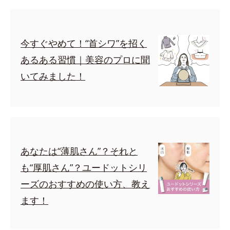
今すぐやめて！“首シワ”を招く
あるある習慣｜美容のプロに聞
いてみました！
あなたは“薄肌さん”？それと
も“厚肌さん”？ユードットシリ
ーズのおすすめの使い方、教え
ます！