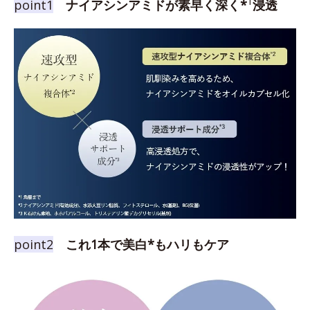
1
point1
ナイアシンアミドが素早く深く*
浸透
point2
これ1本で美白*もハリもケア