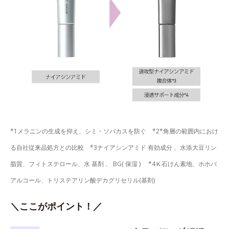
*1メラニンの生成を抑え、シミ・ソバカスを防ぐ *2*角層の範囲内におけ
る自社従来品処方との比較 *3ナイアシンアミド 有効成分 、水添大豆リン
脂質、フィトステロール、水 基剤 、 BG( 保湿 ) *4Ｋ石けん素地、ホホバ
アルコール、トリステアリン酸デカグリセリル(基剤)
＼ここがポイント！／