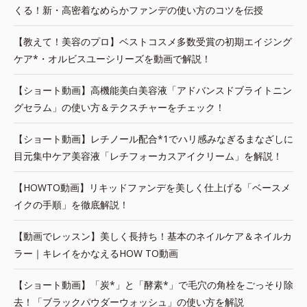
くる！新・高密着なめらかファンデの使い方のコツを伝授
【教えて！美容のプロ】ベストコスメ多数受賞の初期エイジング
ケア*・オルビスユーシリーズを動画で解説！
【ショート動画】高機能美白美容液「アドバンスドブライトニン
グセラム」の使い方＆テクスチャーをチェック！
【ショート動画】レチノール配合*1でハリ感みなぎるまなざしに
目元集中ケア美容液「レチフォーカスアイクリーム」を解説！
【HOWTO動画】リキッドファンデを美しく仕上げる「ベースメ
イクの手順」を徹底解説！
【動画でレッスン】美しく長持ち！基本のネイルケア＆ネイルカ
ラー｜キレイをかなえるHOW TO動画
【ショート動画】「炭*」と「酵素*」で毛穴の角栓をごっそり除
去！「ブラックパウダーウォッシュ」の使い方を解説