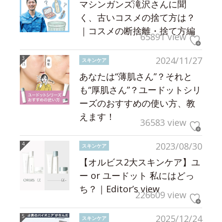
マシンガンズ滝沢さんに聞
く、古いコスメの捨て方は？
｜コスメの断捨離・捨て方編
65891 view
2024/11/27
スキンケア
あなたは“薄肌さん”？それと
も“厚肌さん”？ユードットシリ
ーズのおすすめの使い方、教
えます！
36583 view
2023/08/30
スキンケア
【オルビス2大スキンケア】ユ
ー or ユードット 私にはどっ
ち？｜Editor’s view
226609 view
2025/12/24
スキンケア