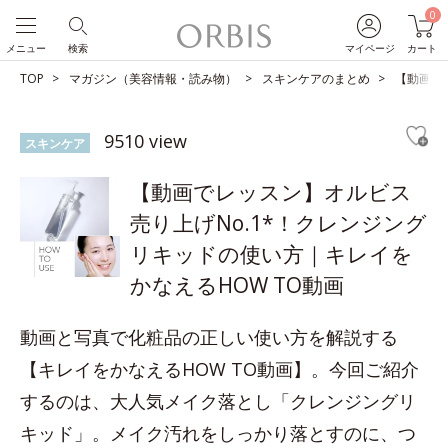
0
メニュー
検索
マイページ
カート
TOP
マガジン（美容情報・読み物）
スキンケアのまとめ
【動画で
9510 view
スキンケア
【動画でレッスン】オルビス
売り上げNo.1*！クレンジング
リキッドの使い方｜キレイを
かなえるHOW TO動画
動画と写真で化粧品の正しい使い方を解説する
【キレイをかなえるHOW TO動画】。今回ご紹介
するのは、大人気メイク落とし「クレンジングリ
キッド」。メイク汚れをしっかり落とすのに、つ