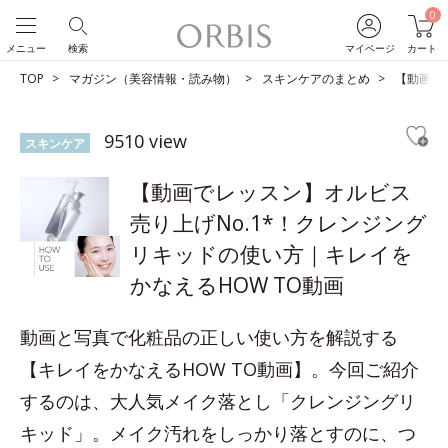
0
メニュー
検索
マイページ
カート
TOP
マガジン（美容情報・読み物）
スキンケアのまとめ
【動画で
9510 view
スキンケア
【動画でレッスン】オルビス
売り上げNo.1*！クレンジング
リキッドの使い方｜キレイを
かなえるHOW TO動画
動画と写真で化粧品の正しい使い方を解説する
【キレイをかなえるHOW TO動画】。今回ご紹介
するのは、大人気メイク落とし「クレンジングリ
キッド」。メイク汚れをしっかり落とすのに、つ