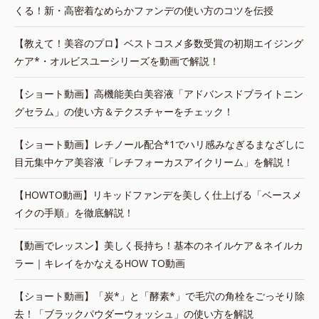
くる！新・高密着なめらかファンデの使い方のコツを伝授
【教えて！美容のプロ】ベストコスメ多数受賞の初期エイジング
ケア*・オルビスユーシリーズを動画で解説！
【ショート動画】高機能美白美容液「アドバンスドブライトニン
グセラム」の使い方＆テクスチャーをチェック！
【ショート動画】レチノール配合*1でハリ感みなぎるまなざしに
目元集中ケア美容液「レチフォーカスアイクリーム」を解説！
【HOWTO動画】リキッドファンデを美しく仕上げる「ベースメ
イクの手順」を徹底解説！
【動画でレッスン】美しく長持ち！基本のネイルケア＆ネイルカ
ラー｜キレイをかなえるHOW TO動画
【ショート動画】「炭*」と「酵素*」で毛穴の角栓をごっそり除
去！「ブラックパウダーウォッシュ」の使い方を解説