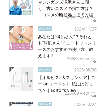
マシンガンズ滝沢さんに聞
く、古いコスメの捨て方は？
｜コスメの断捨離・捨て方編
65891 view
2024/11/27
スキンケア
あなたは“薄肌さん”？それと
も“厚肌さん”？ユードットシリ
ーズのおすすめの使い方、教
えます！
36583 view
2023/08/30
スキンケア
【オルビス2大スキンケア】ユ
ー or ユードット 私にはどっ
ち？｜Editor’s view
226609 view
2025/12/24
スキンケア