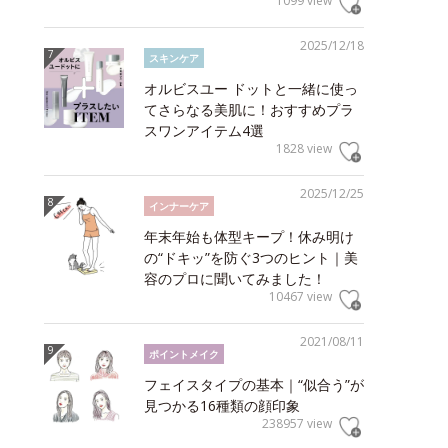
1099 view
2025/12/18
スキンケア
オルビスユー ドットと一緒に使っ
てさらなる美肌に！おすすめプラ
スワンアイテム4選
1828 view
2025/12/25
インナーケア
年末年始も体型キープ！休み明け
の“ドキッ”を防ぐ3つのヒント｜美
容のプロに聞いてみました！
10467 view
2021/08/11
ポイントメイク
フェイスタイプの基本｜“似合う”が
見つかる16種類の顔印象
238957 view