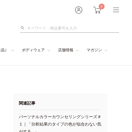
0
検
索
食品）
ボディウェア
店舗情報
マガジン
関連記事
パーソナルカラーカウンセリングシリーズ＃
１｜「分析結果のタイプの色が似合わない気
がする…」