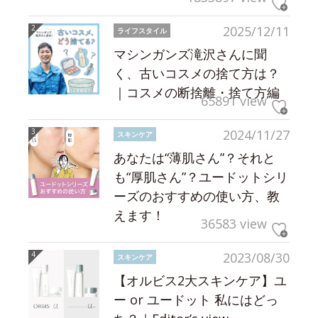
2025/12/11
ライフスタイル
マシンガンズ滝沢さんに聞
く、古いコスメの捨て方は？
｜コスメの断捨離・捨て方編
65891 view
2024/11/27
スキンケア
あなたは“薄肌さん”？それと
も“厚肌さん”？ユードットシリ
ーズのおすすめの使い方、教
えます！
36583 view
2023/08/30
スキンケア
【オルビス2大スキンケア】ユ
ー or ユードット 私にはどっ