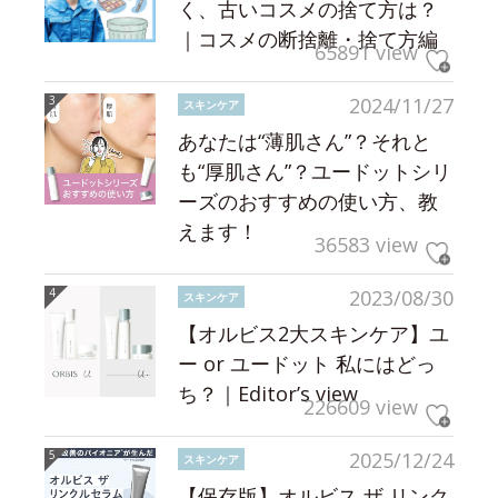
く、古いコスメの捨て方は？
｜コスメの断捨離・捨て方編
65891 view
2024/11/27
スキンケア
あなたは“薄肌さん”？それと
も“厚肌さん”？ユードットシリ
ーズのおすすめの使い方、教
えます！
36583 view
2023/08/30
スキンケア
【オルビス2大スキンケア】ユ
ー or ユードット 私にはどっ
ち？｜Editor’s view
226609 view
2025/12/24
スキンケア
【保存版】オルビス ザ リンク