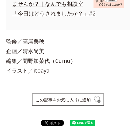
ませんか？｜なんでも相談室
「今日はどうされましたか？」#2
監修／高尾美穂
企画／清水尚美
編集／間野加菜代（Cumu）
イラスト／itoaya
この記事をお気に入りに追加