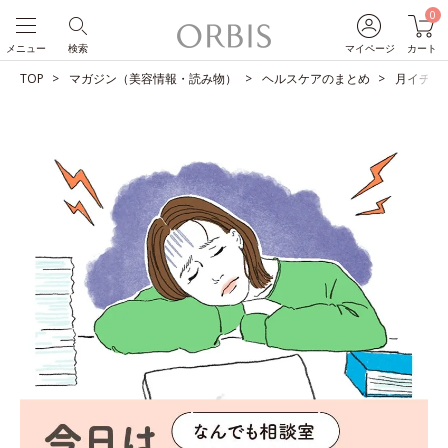
0
メニュー
検索
マイページ
カート
TOP
マガジン（美容情報・読み物）
ヘルスケアのまとめ
月イチの