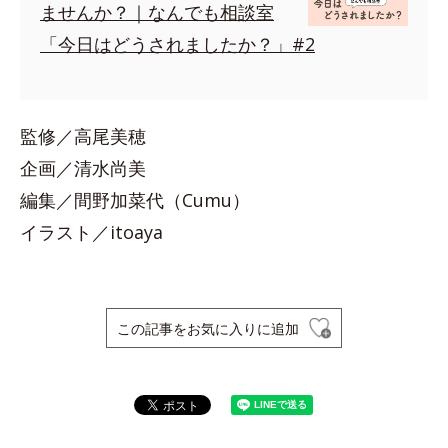
ませんか？｜なんでも相談室
「今日はどうされましたか？」#2
監修／高尾美穂
企画／清水尚美
編集／間野加菜代（Cumu）
イラスト／itoaya
この記事をお気に入りに追加