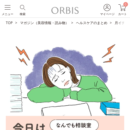
0
メニュー
検索
マイページ
カート
TOP
マガジン（美容情報・読み物）
ヘルスケアのまとめ
月イチの