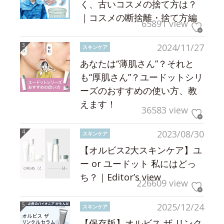
く、古いコスメの捨て方は？
｜コスメの断捨離・捨て方編
65891 view
2024/11/27
スキンケア
あなたは“薄肌さん”？それと
も“厚肌さん”？ユードットシリ
ーズのおすすめの使い方、教
えます！
36583 view
2023/08/30
スキンケア
【オルビス2大スキンケア】ユ
ー or ユードット 私にはどっ
ち？｜Editor’s view
226609 view
2025/12/24
スキンケア
【保存版】オルビス ザ リンク