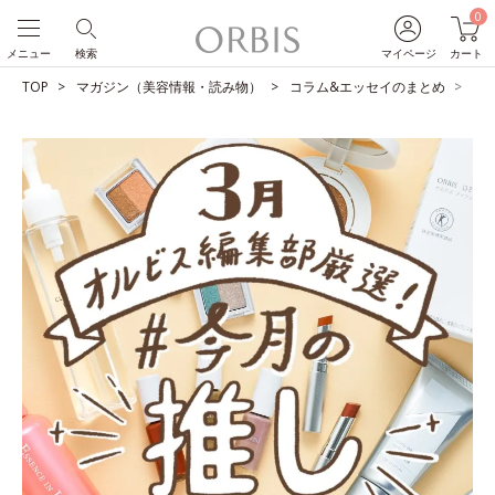
0
メニュー
検索
マイページ
カート
TOP
マガジン（美容情報・読み物）
コラム&エッセイのまとめ
O