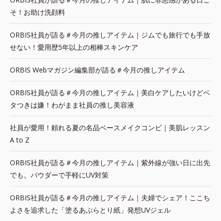
そ！お助け洗顔料
ORBIS社員が語る＃今月の推しアイテム｜ジムでも旅行でも手放
せない！愛用歴5年以上の相棒スキンケア
ORBIS Webマガジン編集部が語る＃今月の推しアイテム
ORBIS社員が語る＃今月の推しアイテム｜美白ケアしたいけどベ
タつきは嫌！わがまま社員の推し美容液
社員が愛用！頼れる夏の名品ベースメイクコンビ｜美肌レッスン
A to Z
ORBIS社員が語る＃今月の推しアイテム｜紫外線が強い日に出先
でも。パウダーで手軽にUV対策
ORBIS社員が語る＃今月の推しアイテム｜夫婦でシェア！ここち
よさを追求した「塗るあぶらとり紙」発想UVジェル