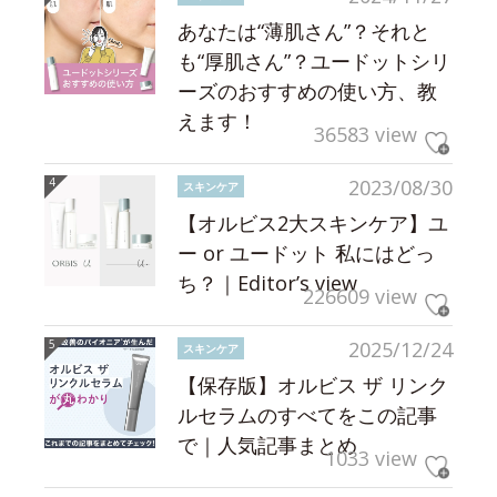
あなたは“薄肌さん”？それと
も“厚肌さん”？ユードットシリ
ーズのおすすめの使い方、教
えます！
36583 view
2023/08/30
スキンケア
【オルビス2大スキンケア】ユ
ー or ユードット 私にはどっ
ち？｜Editor’s view
226609 view
2025/12/24
スキンケア
【保存版】オルビス ザ リンク
ルセラムのすべてをこの記事
で｜人気記事まとめ
1033 view