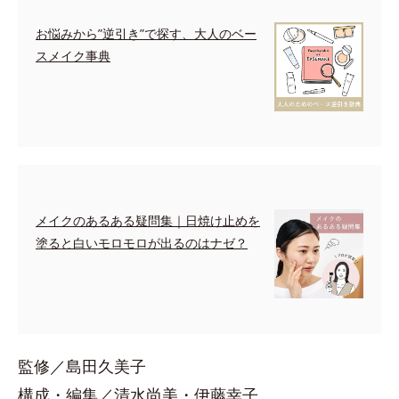
お悩みから”逆引き”で探す、大人のベー
スメイク事典
メイクのあるある疑問集｜日焼け止めを
塗ると白いモロモロが出るのはナゼ？
監修／島田久美子
構成・編集／清水尚美・伊藤幸子