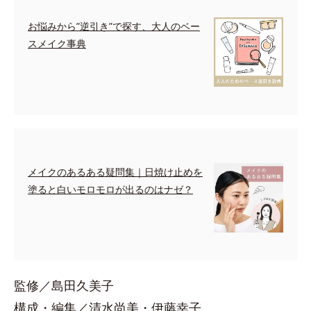
お悩みから”逆引き”で探す、大人のベー
スメイク事典
メイクのあるある疑問集｜日焼け止めを
塗ると白いモロモロが出るのはナゼ？
監修／島田久美子
構成・編集／清水尚美・伊藤幸子