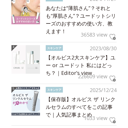
あなたは“薄肌さん”？それと
も“厚肌さん”？ユードットシリ
ーズのおすすめの使い方、教
えます！
36583 view
2023/08/30
スキンケア
【オルビス2大スキンケア】ユ
ー or ユードット 私にはどっ
ち？｜Editor’s view
226609 view
2025/12/24
スキンケア
【保存版】オルビス ザ リンク
ルセラムのすべてをこの記事
で｜人気記事まとめ
1033 view