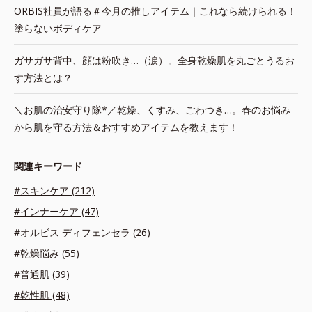
ORBIS社員が語る＃今月の推しアイテム｜これなら続けられる！
塗らないボディケア
ガサガサ背中、顔は粉吹き…（涙）。全身乾燥肌を丸ごとうるお
す方法とは？
＼お肌の治安守り隊*／乾燥、くすみ、ごわつき…。春のお悩み
から肌を守る方法＆おすすめアイテムを教えます！
関連キーワード
#スキンケア (212)
#インナーケア (47)
#オルビス ディフェンセラ (26)
#乾燥悩み (55)
#普通肌 (39)
#乾性肌 (48)