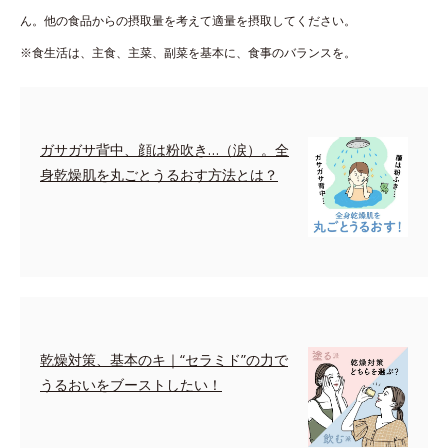
ん。他の食品からの摂取量を考えて適量を摂取してください。
※食生活は、主食、主菜、副菜を基本に、食事のバランスを。
ガサガサ背中、顔は粉吹き…（涙）。全
身乾燥肌を丸ごとうるおす方法とは？
乾燥対策、基本のキ｜“セラミド”の力で
うるおいをブーストしたい！