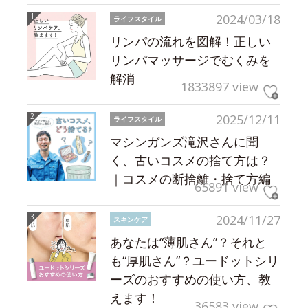
2024/03/18
ライフスタイル
リンパの流れを図解！正しい
リンパマッサージでむくみを
解消
1833897 view
2025/12/11
ライフスタイル
マシンガンズ滝沢さんに聞
く、古いコスメの捨て方は？
｜コスメの断捨離・捨て方編
65891 view
2024/11/27
スキンケア
あなたは“薄肌さん”？それと
も“厚肌さん”？ユードットシリ
ーズのおすすめの使い方、教
えます！
36583 view