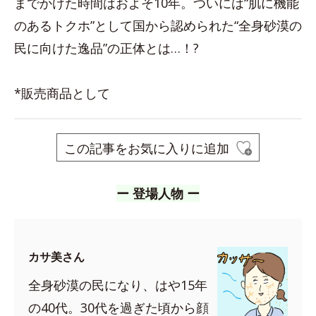
までかけた時間はおよそ10年。ついには“肌に機能
のあるトクホ”として国から認められた“全身砂漠の
民に向けた逸品”の正体とは…！?
*販売商品として
この記事をお気に入りに追加
ー 登場人物 ー
カサ美さん
全身砂漠の民になり、はや15年
の40代。30代を過ぎた頃から顔