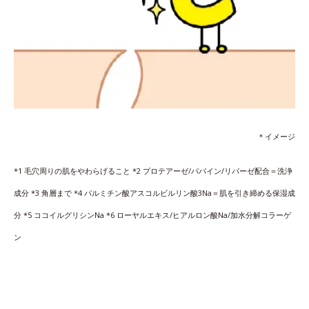
＊イメージ
*1 毛穴周りの肌をやわらげること *2 プロテアーゼ/パパイン/リパーゼ配合＝洗浄
成分 *3 角層まで *4 パルミチン酸アスコルビルリン酸3Na＝肌を引き締める保湿成
分 *5 ココイルグリシンNa *6 ローヤルエキス/ヒアルロン酸Na/加水分解コラーゲ
ン