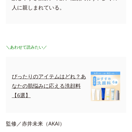
人に親しまれている。
＼あわせて読みたい／
ぴったりのアイテムはどれ？あ
なたの肌悩みに応える洗顔料
【6選】
監修／赤井未来（AKAI）