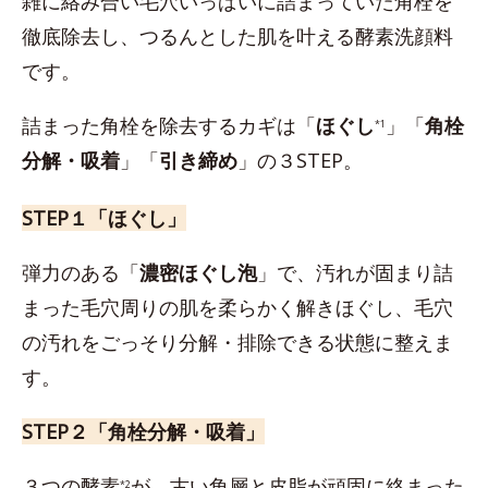
雑に絡み合い毛穴いっぱいに詰まっていた角栓を
徹底除去し、つるんとした肌を叶える酵素洗顔料
です。
詰まった角栓を除去するカギは「
ほぐし
」「
角栓
*1
分解・吸着
」「
引き締め
」の３STEP。
STEP１「ほぐし」
弾力のある「
濃密ほぐし泡
」で、汚れが固まり詰
まった毛穴周りの肌を柔らかく解きほぐし、毛穴
の汚れをごっそり分解・排除できる状態に整えま
す。
STEP２「角栓分解・吸着」
３つの酵素
が、古い角層と皮脂が頑固に絡まった
*2