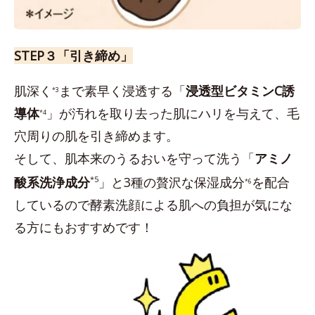
STEP３「引き締め」
肌深く
まで素早く浸透する「
浸透型ビタミンC誘
*3
導体
」が汚れを取り去った肌にハリを与えて、毛
*4
穴周りの肌を引き締めます。
そして、肌本来のうるおいを守って洗う「
アミノ
酸系洗浄成分
*5
」と3種の贅沢な保湿成分
を配合
*6
しているので酵素洗顔による肌への負担が気にな
る方にもおすすめです！