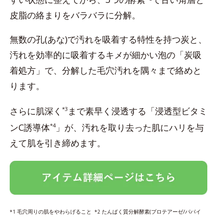
皮脂の絡まりをバラバラに分解。
無数の孔(あな)で汚れを吸着する特性を持つ炭と、
汚れを効率的に吸着するキメが細かい泡の「炭吸
着処方」で、分解した毛穴汚れを隅々まで絡めと
ります。
さらに肌深く
*3
まで素早く浸透する「浸透型ビタミ
ンC誘導体
*4
」が、汚れを取り去った肌にハリを与
えて肌を引き締めます。
毛穴周りの肌をやわらげること
たんぱく質分解酵素(プロテアーゼ/パパイ
*1
*2