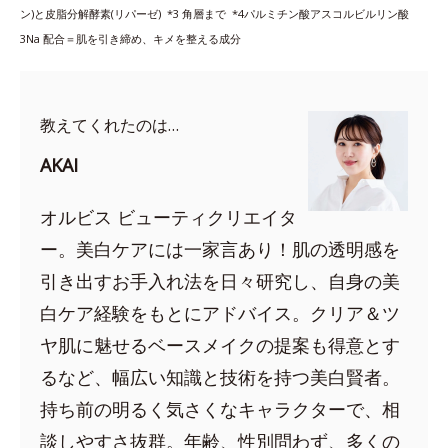
ン)と皮脂分解酵素(リパーゼ) *3
角層まで *4
パルミチン酸アスコルビルリン酸
3Na 配合＝肌を引き締め、キメを整える成分
教えてくれたのは…
AKAI
オルビス ビューティクリエイタ
ー。美白ケアには一家言あり！肌の透明感を
引き出すお手入れ法を日々研究し、自身の美
白ケア経験をもとにアドバイス。クリア＆ツ
ヤ肌に魅せるベースメイクの提案も得意とす
るなど、幅広い知識と技術を持つ美白賢者。
持ち前の明るく気さくなキャラクターで、相
談しやすさ抜群。年齢、性別問わず、多くの