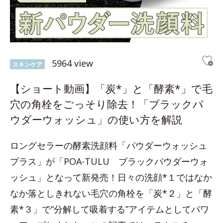
5964 view
スキンケア
【ショート動画】「炭*」と「酵素*」で毛
穴の角栓をごっそり除去！「ブラックパ
ウダーウォッシュ」の使い方を解説
ロングセラーの酵素洗顔料「パウダーウォッシュ
プラス」が「POA-TULU ブラックパウダーウォ
ッシュ」となって新発売！日々の洗顔*１ではなか
なか落としきれない毛穴の角栓を「炭*２」と「酵
素*３」で“分解して吸着する”アイテムとしてパワ