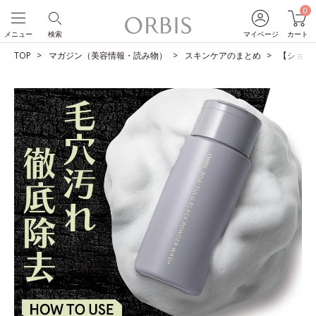
0
メニュー
検索
マイページ
カート
TOP
マガジン（美容情報・読み物）
スキンケアのまとめ
【ショー