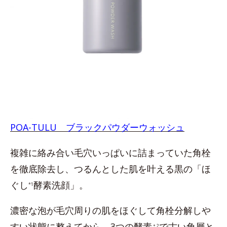
POA-TULU ブラックパウダーウォッシュ
複雑に絡み合い毛穴いっぱいに詰まっていた角栓
を徹底除去し、つるんとした肌を叶える黒の「ほ
ぐし
酵素洗顔」。
*1
濃密な泡が毛穴周りの肌をほぐして角栓分解しや
すい状態に整えてから、3つの酵素
で古い角層と
＊2