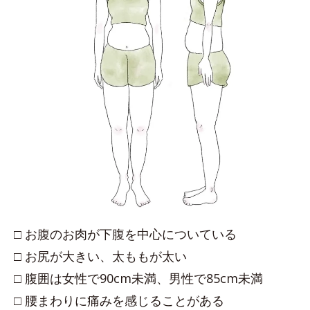
□ お腹のお肉が下腹を中心についている
□ お尻が大きい、太ももが太い
□ 腹囲は女性で90cm未満、男性で85cm未満
□ 腰まわりに痛みを感じることがある