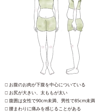
□ お腹のお肉が下腹を中心についている
□ お尻が大きい、太ももが太い
□ 腹囲は女性で90cm未満、男性で85cm未満
□ 腰まわりに痛みを感じることがある