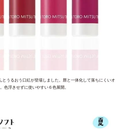
んとうるおう口紅が登場しました。唇と一体化して落ちにくいオ
。色浮きせずに使いやすい６色展開。