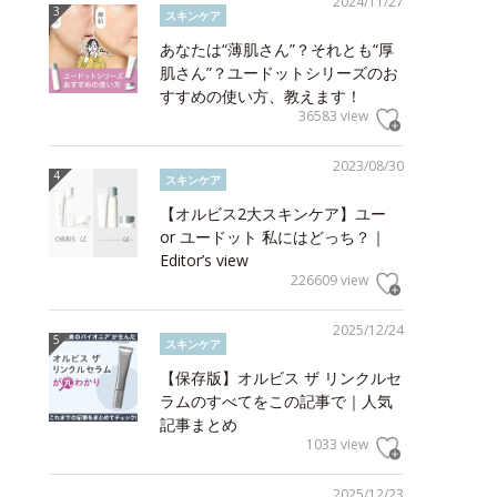
2024/11/27
スキンケア
あなたは“薄肌さん”？それとも“厚
肌さん”？ユードットシリーズのお
すすめの使い方、教えます！
36583 view
2023/08/30
スキンケア
【オルビス2大スキンケア】ユー
or ユードット 私にはどっち？｜
Editor’s view
226609 view
2025/12/24
スキンケア
【保存版】オルビス ザ リンクルセ
ラムのすべてをこの記事で｜人気
記事まとめ
1033 view
2025/12/23