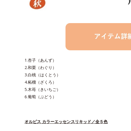
1.杏子（あんず）
2.和栗（わぐり）
3.白桃（はくとう）
4.柘榴（ざくろ）
5.木苺（きいちご）
6.葡萄（ぶどう）
オルビス カラーエッセンスリキッド／全５色