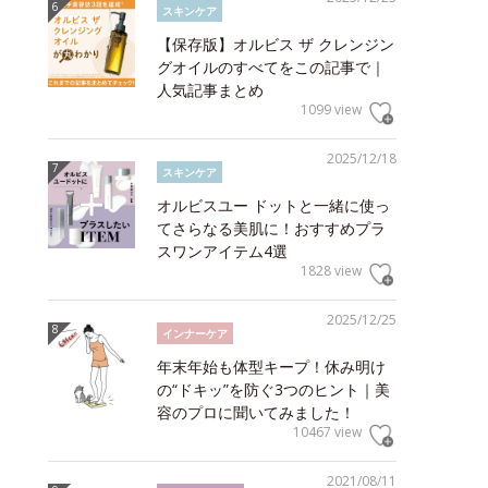
スキンケア
【保存版】オルビス ザ クレンジン
グオイルのすべてをこの記事で｜
人気記事まとめ
1099 view
2025/12/18
スキンケア
オルビスユー ドットと一緒に使っ
てさらなる美肌に！おすすめプラ
スワンアイテム4選
1828 view
2025/12/25
インナーケア
年末年始も体型キープ！休み明け
の“ドキッ”を防ぐ3つのヒント｜美
容のプロに聞いてみました！
10467 view
2021/08/11