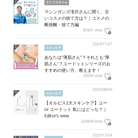
ライフスタイル
マシンガンズ滝沢さんに聞く、古
いコスメの捨て方は？｜コスメの
断捨離・捨て方編
65891 view
2024/11/27
スキンケア
あなたは“薄肌さん”？それとも“厚
肌さん”？ユードットシリーズのお
すすめの使い方、教えます！
36583 view
2023/08/30
スキンケア
【オルビス2大スキンケア】ユー
or ユードット 私にはどっち？｜
Editor’s view
226609 view
2025/12/24