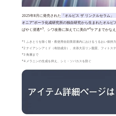
2025年8月に発売された
「オルビス ザ リンクルセラム」
オニア”ポーラ化成研究所の独自研究から生まれたオルビ
3
4
ばやく浸透*
、シワ改善に加えてに美白*
ケアまでかなえ
*1 ふきとりを除く朝・夜使用全顔美容液内におけるうるおい保持
*2 ナイアシンアミド（有効成分）、水添大豆リン脂質、フィトス
*3 角層まで
*4 メラニンの生成を抑え、シミ・ソバカスを防ぐ