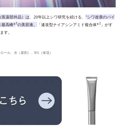
（医薬部外品）は
、20年以上シワ研究を続ける、
“シワ改善のパイ
1
2
ス最高峰*
の美容液。
「速攻型ナイアシンアミド複合体*
」がす
ます。
力
テロール、水（基剤）、BG（保湿）