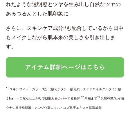
れたような透明感とツヤを生み出し自然なツヤの
あるつるんとした肌印象に。
さらに、スキンケア成分
も配合しているから日中
*3
もメイクしながら肌本来の美しさを引き出しま
す。
*1
スキンフィットカラー成分（酸化チタン・酸化鉄・ステアロイルグルタミン酸
*2
*3
２Na）＝自然な仕上がりで肌悩みをカバーする粉体
角層まで
乳酸桿菌/セイヨ
ウナシ果汁発酵液・カンゾウ葉エキス・ユズ果実エキス＝保湿成分