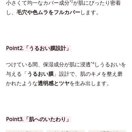
小さくて均一なカバー成分
*2
が肌にぴったり密着
し、
毛穴や色ムラをフルカバー
します。
Point2.「うるおい膜設計」
つけている間、保湿成分が肌に浸透
*4
しうるおいを
与える「
うるおい膜
」設計で、肌のキメを整え磨
かれたような
透明感とツヤ
を生み出します。
Point3.「肌へのいたわり」