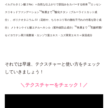
*3
イルグルタミン酸２Na）＝自然な仕上がりで肌悩みをカバーする粉体
エッセン
*4
*5
スリキッドファンデーション
角層まで
酸化チタン（ブルーライトカット成
分）、ボリクオタニウム-51（花粉や、ちりホコリ等の微粒子汚れの付着を防ぐ成
*6
*7
分） メトキシケイヒ酸エチルへキシル（紫外線防止成分）
角層まで
乳酸桿菌/
セイヨウナシ果汁発酵液・カンゾウ葉エキス・ユズ果実エキス＝保湿成分
それでは早速、テクスチャーと使い方をチェック
していきましょう！
＼テクスチャーをチェック！／