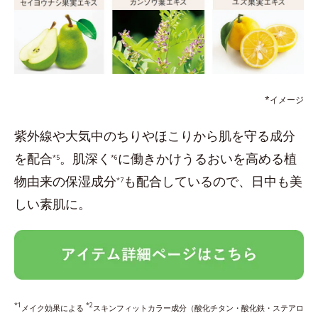
*イメージ
紫外線や大気中のちりやほこりから肌を守る成分
を配合
。肌深く
に働きかけうるおいを高める植
*5
*6
物由来の保湿成分
も配合しているので、日中も美
*7
しい素肌に。
*1
*2
メイク効果による
スキンフィットカラー成分（酸化チタン・酸化鉄・ステアロ