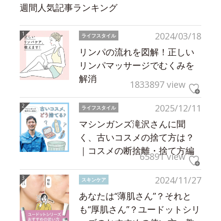
週間人気記事ランキング
2024/03/18
ライフスタイル
リンパの流れを図解！正しい
リンパマッサージでむくみを
解消
1833897 view
2025/12/11
ライフスタイル
マシンガンズ滝沢さんに聞
く、古いコスメの捨て方は？
｜コスメの断捨離・捨て方編
65891 view
2024/11/27
スキンケア
あなたは“薄肌さん”？それと
も“厚肌さん”？ユードットシリ