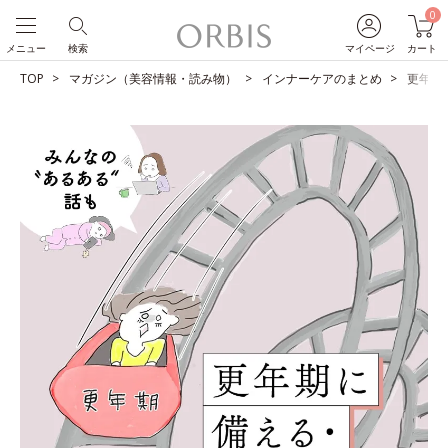
0
メニュー
検索
マイページ
カート
TOP
マガジン（美容情報・読み物）
インナーケアのまとめ
更年期