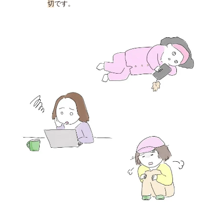
切
です。