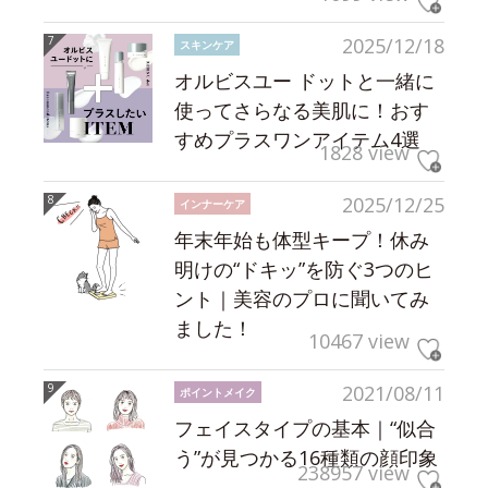
2025/12/18
スキンケア
オルビスユー ドットと一緒に
使ってさらなる美肌に！おす
すめプラスワンアイテム4選
1828 view
2025/12/25
インナーケア
年末年始も体型キープ！休み
明けの“ドキッ”を防ぐ3つのヒ
ント｜美容のプロに聞いてみ
ました！
10467 view
2021/08/11
ポイントメイク
フェイスタイプの基本｜“似合
う”が見つかる16種類の顔印象
238957 view