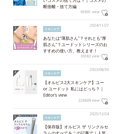
いコスメの捨て方は？｜コスメの
断捨離・捨て方編
65891 view
2024/11/27
スキンケア
あなたは“薄肌さん”？それとも“厚
肌さん”？ユードットシリーズのお
すすめの使い方、教えます！
36583 view
2023/08/30
スキンケア
【オルビス2大スキンケア】ユー
or ユードット 私にはどっち？｜
Editor’s view
226609 view
2025/12/24
スキンケア
【保存版】オルビス ザ リンクルセ
ラムのすべてをこの記事で｜人気