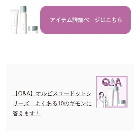
【Q&A】オルビスユードットシ
リーズ よくある10のギモンに
答えます！