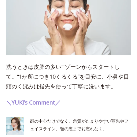
洗うときは皮脂の多いTゾーンからスタートし
て。“1か所につき10くるくる”を目安に、小鼻や目
頭のくぼみは指先を使って丁寧に洗います。
＼YUKI’s Comment／
顔の中心だけでなく、角質がたまりやすい顎先やフ
ェイスライン、顎の裏までお忘れなく。