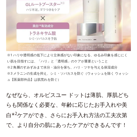
※1 ハリや透明感の低下により立体感がない印象になる、ゆるみ印象を感じにく
い肌を目指すには、「ハリ」と「透明感」のケアが重要ということ
※2 角層のすみずみまで水分・油分を保ち、ハリ・ツヤを与える保湿成分
※3 メラニンの生成を抑え、シミ・ソバカスを防ぐ（ウォッシュを除く ウォッシ
ュ【医薬部外品】は肌荒れを防ぐ）
なぜなら、オルビスユー ドットは薄肌、厚肌どち
らも関係なく必要な、年齢に応じたお手入れや美
2
白*
ケアができ、さらにお手入れ方法の工夫次第
で、より自分の肌にあったケアができるんです！