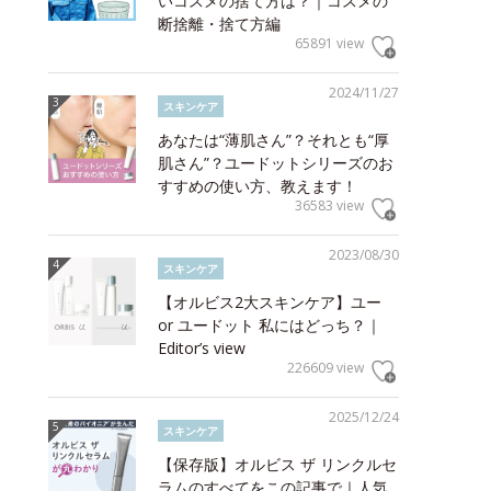
いコスメの捨て方は？｜コスメの
断捨離・捨て方編
65891 view
2024/11/27
スキンケア
あなたは“薄肌さん”？それとも“厚
肌さん”？ユードットシリーズのお
すすめの使い方、教えます！
36583 view
2023/08/30
スキンケア
【オルビス2大スキンケア】ユー
or ユードット 私にはどっち？｜
Editor’s view
226609 view
2025/12/24
スキンケア
【保存版】オルビス ザ リンクルセ
ラムのすべてをこの記事で｜人気