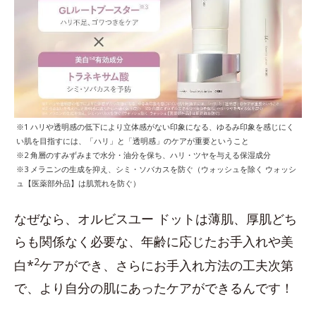
※1 ハリや透明感の低下により立体感がない印象になる、ゆるみ印象を感じにく
い肌を目指すには、「ハリ」と「透明感」のケアが重要ということ
※2 角層のすみずみまで水分・油分を保ち、ハリ・ツヤを与える保湿成分
※3 メラニンの生成を抑え、シミ・ソバカスを防ぐ（ウォッシュを除く ウォッシ
ュ【医薬部外品】は肌荒れを防ぐ）
なぜなら、オルビスユー ドットは薄肌、厚肌どち
らも関係なく必要な、年齢に応じたお手入れや美
2
白*
ケアができ、さらにお手入れ方法の工夫次第
で、より自分の肌にあったケアができるんです！