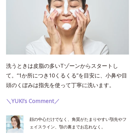
洗うときは皮脂の多いTゾーンからスタートし
て。“1か所につき10くるくる”を目安に、小鼻や目
頭のくぼみは指先を使って丁寧に洗います。
＼YUKI’s Comment／
顔の中心だけでなく、角質がたまりやすい顎先やフ
ェイスライン、顎の裏までお忘れなく。