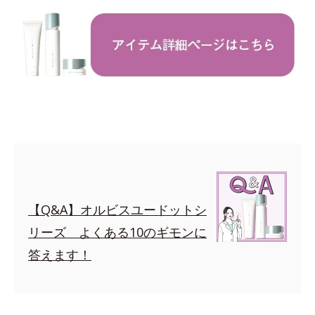
【Q&A】オルビスユードットシ
リーズ よくある10のギモンに
答えます！