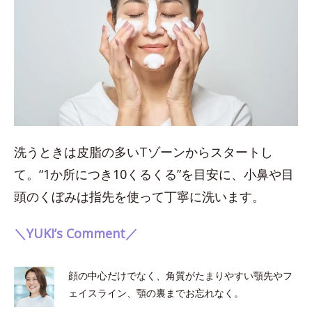
洗うときは皮脂の多いTゾーンからスタートし
て。“1か所につき10くるくる”を目安に、小鼻や目
頭のくぼみは指先を使って丁寧に洗います。
＼YUKI’s Comment／
顔の中心だけでなく、角質がたまりやすい顎先やフ
ェイスライン、顎の裏までお忘れなく。