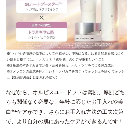
※1 ハリや透明感の低下により立体感がない印象になる、ゆるみ印象を感じにく
い肌を目指すには、「ハリ」と「透明感」のケアが重要ということ
※2 角層のすみずみまで水分・油分を保ち、ハリ・ツヤを与える保湿成分
※3 メラニンの生成を抑え、シミ・ソバカスを防ぐ（ウォッシュを除く ウォッシ
ュ【医薬部外品】は肌荒れを防ぐ）
なぜなら、オルビスユー ドットは薄肌、厚肌どち
らも関係なく必要な、年齢に応じたお手入れや美
2
白*
ケアができ、さらにお手入れ方法の工夫次第
で、より自分の肌にあったケアができるんです！