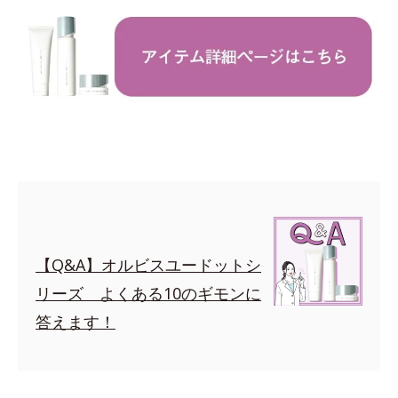
【Q&A】オルビスユードットシ
リーズ よくある10のギモンに
答えます！