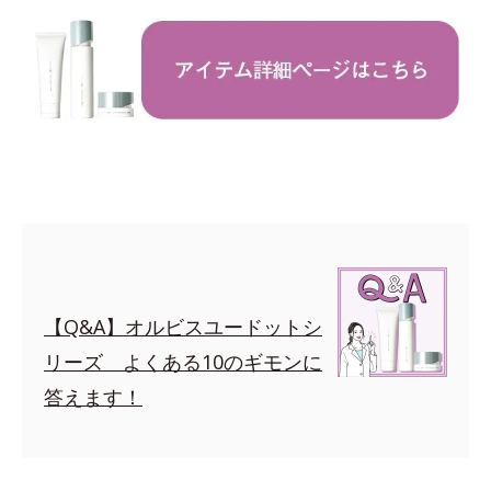
【Q&A】オルビスユードットシ
リーズ よくある10のギモンに
答えます！