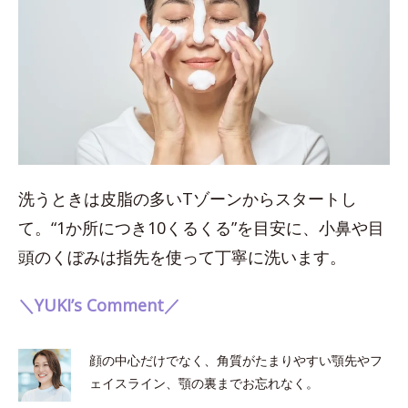
洗うときは皮脂の多いTゾーンからスタートし
て。“1か所につき10くるくる”を目安に、小鼻や目
頭のくぼみは指先を使って丁寧に洗います。
＼YUKI’s Comment／
顔の中心だけでなく、角質がたまりやすい顎先やフ
ェイスライン、顎の裏までお忘れなく。