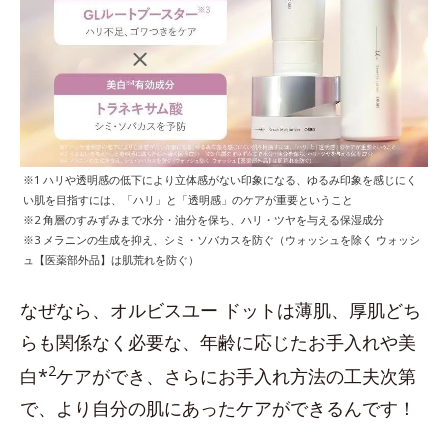
※1 ハリや透明感の低下により立体感がない印象になる、ゆるみ印象を感じにく
い肌を目指すには、「ハリ」と「透明感」のケアが重要ということ
※2 角層のすみずみまで水分・油分を保ち、ハリ・ツヤを与える保湿成分
※3 メラニンの生成を抑え、シミ・ソバカスを防ぐ（ウォッシュを除く ウォッシ
ュ【医薬部外品】は肌荒れを防ぐ）
なぜなら、オルビスユー ドットは薄肌、厚肌どち
らも関係なく必要な、年齢に応じたお手入れや美
2
白*
ケアができ、さらにお手入れ方法の工夫次第
で、より自分の肌にあったケアができるんです！