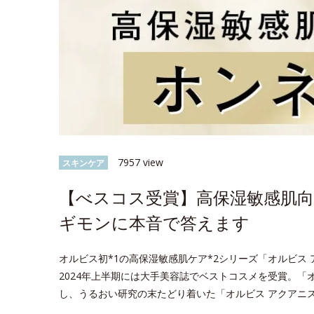
7957 view
スキンケア
【べスコス受賞】高保湿敏感肌
ギモンに本音で答えます
オルビス初*1の高保湿敏感肌ケア*2シリーズ「オルビス 
2024年上半期には大手美容誌でベストコスメを受賞。「
し、うるおい研究の末たどり着いた「オルビス アクアニ