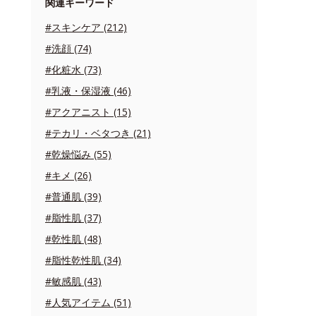
関連キーワード
#スキンケア (212)
#洗顔 (74)
#化粧水 (73)
#乳液・保湿液 (46)
#アクアニスト (15)
#テカリ・ベタつき (21)
#乾燥悩み (55)
#キメ (26)
#普通肌 (39)
#脂性肌 (37)
#乾性肌 (48)
#脂性乾性肌 (34)
#敏感肌 (43)
#人気アイテム (51)