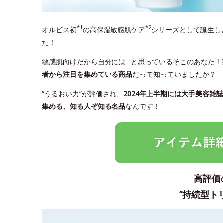
*1
*2
オルビス初
の高保湿敏感肌ケア
シリーズとして誕生した
た！
敏感肌向けだから自分には…と思っているそこのあなた！
者から注目を集めている商品
だって知っていましたか？
“うるおい力”が評価され、
2024年上半期には大手美容雑
集める、知る人ぞ知る名品
なんです！
高評価
”持続型ト