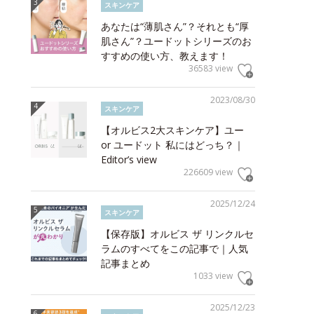
スキンケア
あなたは“薄肌さん”？それとも“厚
肌さん”？ユードットシリーズのお
すすめの使い方、教えます！
36583 view
2023/08/30
スキンケア
【オルビス2大スキンケア】ユー
or ユードット 私にはどっち？｜
Editor’s view
226609 view
2025/12/24
スキンケア
【保存版】オルビス ザ リンクルセ
ラムのすべてをこの記事で｜人気
記事まとめ
1033 view
2025/12/23