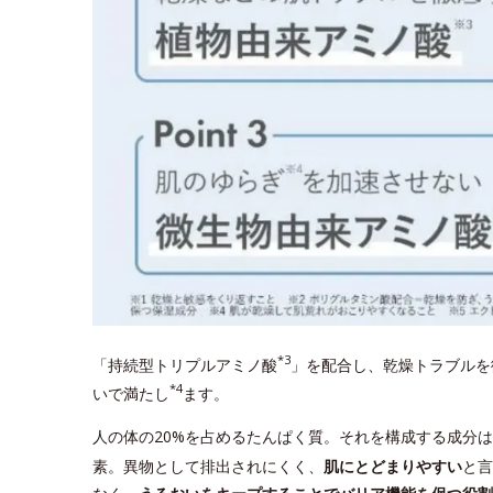
*3
「持続型トリプルアミノ酸
」を配合し、乾燥トラブルを
*4
いで満たし
ます。
人の体の20%を占めるたんぱく質。それを構成する成分
素。異物として排出されにくく、
肌にとどまりやすい
と言