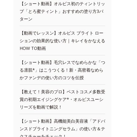
【ショート動画】オルビス初のティントリッ
プ「とろ蜜ティント」おすすめの塗り方3パ
ターン
【動画でレッスン】オルビス ブライト ロー
ションの効果的な使い方｜キレイをかなえる
HOW TO動画
【ショート動画】毛穴レスでなめらかな「つ
る凛肌*」はこうつくる！新・高密着なめら
かファンデの使い方のコツを伝授
【教えて！美容のプロ】ベストコスメ多数受
賞の初期エイジングケア*・オルビスユーシ
リーズを動画で解説！
【ショート動画】高機能美白美容液「アドバ
ンスドブライトニングセラム」の使い方＆テ
クスチャーをチェック！