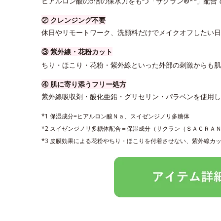
ヒアルロン酸の5倍の保水力をもつ「サクラン®*
」配合
② クレンジング不要
休日やリモートワーク、洗顔料だけでメイクオフしたい日
③ 紫外線・花粉カット
ちり・ほこり・花粉・紫外線といった外部の刺激からも肌
④ 肌に寄り添うフリー処方
紫外線吸収剤・酸化亜鉛・グリセリン・パラベンを使用
*1 保湿成分=ヒアルロン酸Ｎａ、スイゼンジノリ多糖体
*2 スイゼンジノリ多糖体配合＝保湿成分（サクラン（ＳＡＣＲＡ
*3 皮膜効果による花粉やちり・ほこりを付着させない、紫外線カ