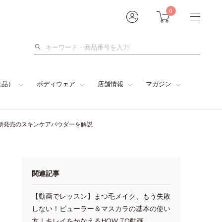
0
検
索
食品）
ボディウェア
店舗情報
マガジン
新発売のスキンケアパウダーを解説
関連記事
【動画でレッスン】まつ毛メイク、もう失敗
しない！ビューラー＆マスカラの基本の使い
方｜キレイをかなえるHOW TO動画