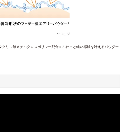
メタクリル酸メチルクロスポリマー配合＝ふわっと軽い感触を叶えるパウダー