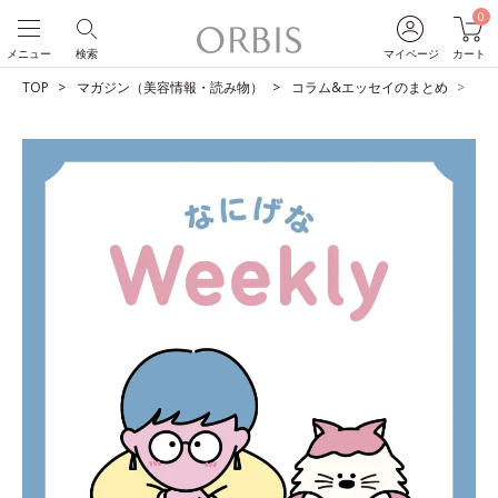
0
メニュー
検索
マイページ
カート
TOP
マガジン（美容情報・読み物）
コラム&エッセイのまとめ
占