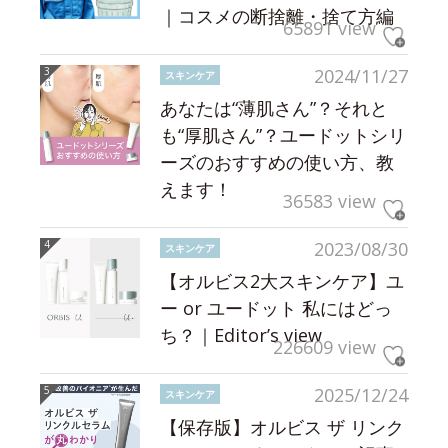
｜コスメの断捨離・捨て方編
65891 view
2024/11/27
スキンケア
あなたは“薄肌さん”？それと
も“厚肌さん”？ユードットシリ
ーズのおすすめの使い方、教
えます！
36583 view
2023/08/30
スキンケア
【オルビス2大スキンケア】ユ
ー or ユードット 私にはどっ
ち？｜Editor’s view
226609 view
2025/12/24
スキンケア
【保存版】オルビス ザ リンク