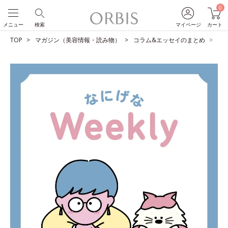
0
メニュー
検索
マイページ
カート
TOP
マガジン（美容情報・読み物）
コラム&エッセイのまとめ
占