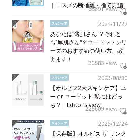
｜コスメの断捨離・捨て方編
65891 view
2024/11/27
スキンケア
あなたは“薄肌さん”？それと
も“厚肌さん”？ユードットシリ
ーズのおすすめの使い方、教
えます！
36583 view
2023/08/30
スキンケア
【オルビス2大スキンケア】ユ
ー or ユードット 私にはどっ
ち？｜Editor’s view
226609 view
2025/12/24
スキンケア
【保存版】オルビス ザ リンク