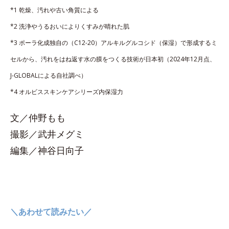
*1 乾燥、汚れや古い角質による
*2 洗浄やうるおいによりくすみが晴れた肌
*3 ポーラ化成独自の（C12-20）アルキルグルコシド（保湿）で形成するミ
セルから、汚れをはね返す水の膜をつくる技術が日本初（2024年12月点、
J-GLOBALによる自社調べ）
*4 オルビススキンケアシリーズ内保湿力
文／仲野もも
撮影／武井メグミ
編集／神谷日向子
＼あわせて読みたい／