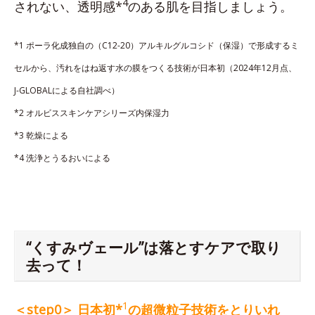
4
されない、透明感*
のある肌を目指しましょう。
*1 ポーラ化成独自の（C12-20）アルキルグルコシド（保湿）で形成するミ
セルから、汚れをはね返す水の膜をつくる技術が日本初（2024年12月点、
J-GLOBALによる自社調べ）
*2 オルビススキンケアシリーズ内保湿力
*3 乾燥による
*4 洗浄とうるおいによる
“くすみヴェール”は落とすケアで取り
去って！
1
＜step0＞ 日本初*
の超微粒子技術をとりいれ