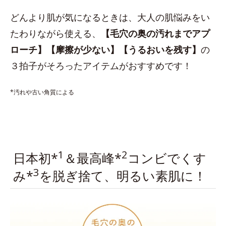
どんより肌が気になるときは、大人の肌悩みをい
たわりながら使える、
【毛穴の奥の汚れまでアプ
ローチ】【摩擦が少ない】【うるおいを残す】
の
３拍子がそろったアイテムがおすすめです！
*汚れや古い角質による
1
2
日本初*
＆最高峰*
コンビでくす
3
み*
を脱ぎ捨て、明るい素肌に！