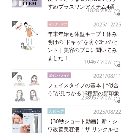
すめプラスワンアイテム4選
1828 view
2025/12/25
インナーケア
年末年始も体型キープ！休み
明けの“ドキッ”を防ぐ3つのヒ
ント｜美容のプロに聞いてみ
ました！
10467 view
2021/08/11
ポイントメイク
フェイスタイプの基本｜“似合
う”が見つかる16種類の顔印象
238957 view
2025/08/22
スキンケア
【30秒ショート動画】新・シ
ワ改善美容液「ザ リンクルセ