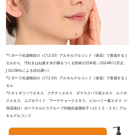
*1 ポーラ化成独自の（C12-20）アルキルグルコシド（保湿）で形成するミ
セルから、汚れをはね返す水の膜をつくる技術が日本初（2024年12月点、
J-GLOBALによる自社調べ）
*2 ポーラ化成独自の（C12-20）アルキルグルコシド（保湿）で形成するミ
セル
*3 オトギリソウエキス、クチナシエキス、ダマスクバラ花エキス、ルイボ
スエキス、ユズセラミド、アーチチョークエキス、ビルべリー葉エキス（=
保湿成分）ポーラオルビスグループ内独自超微粒子＝(Ｃ１２－２０）アル
キルグルコシド