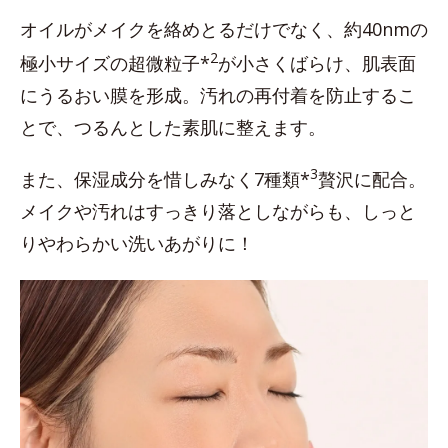
オイルがメイクを絡めとるだけでなく、約40nmの
2
極小サイズの超微粒子*
が小さくばらけ、肌表面
にうるおい膜を形成。汚れの再付着を防止するこ
とで、つるんとした素肌に整えます。
3
また、保湿成分を惜しみなく7種類*
贅沢に配合。
メイクや汚れはすっきり落としながらも、しっと
りやわらかい洗いあがりに！