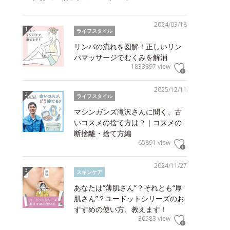
2024/03/18
ライフスタイル
リンパの流れを図解！正しいリン
パマッサージでむくみを解消
1833897 view
2025/12/11
ライフスタイル
マシンガンズ滝沢さんに聞く、古
いコスメの捨て方は？｜コスメの
断捨離・捨て方編
65891 view
2024/11/27
スキンケア
あなたは“薄肌さん”？それとも“厚
肌さん”？ユードットシリーズのお
すすめの使い方、教えます！
36583 view