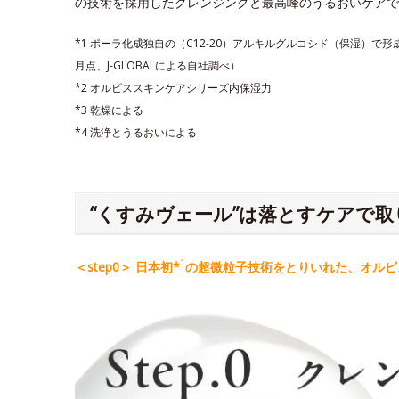
の技術を採用したクレンジングと最高峰のうるおいケアで
*1 ポーラ化成独自の（C12-20）アルキルグルコシド（保湿）で
月点、J-GLOBALによる自社調べ）
*2 オルビススキンケアシリーズ内保湿力
*3 乾燥による
*4 洗浄とうるおいによる
“くすみヴェール”は落とすケアで取
1
＜step0＞ 日本初*
の超微粒子技術をとりいれた、オルビス