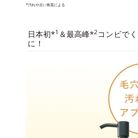
*汚れや古い角質による
1
2
日本初*
＆最高峰*
コンビでく
に！