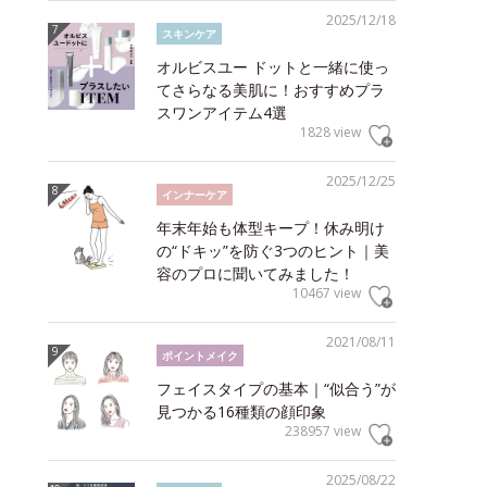
2025/12/18
スキンケア
オルビスユー ドットと一緒に使っ
てさらなる美肌に！おすすめプラ
スワンアイテム4選
1828 view
2025/12/25
インナーケア
年末年始も体型キープ！休み明け
の“ドキッ”を防ぐ3つのヒント｜美
容のプロに聞いてみました！
10467 view
2021/08/11
ポイントメイク
フェイスタイプの基本｜“似合う”が
見つかる16種類の顔印象
238957 view
2025/08/22