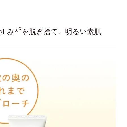
3
すみ*
を脱ぎ捨て、明るい素肌