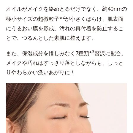
オイルがメイクを絡めとるだけでなく、約40nmの
2
極小サイズの超微粒子*
が小さくばらけ、肌表面
にうるおい膜を形成。汚れの再付着を防止するこ
とで、つるんとした素肌に整えます。
3
また、保湿成分を惜しみなく7種類*
贅沢に配合。
メイクや汚れはすっきり落としながらも、しっと
りやわらかい洗いあがりに！