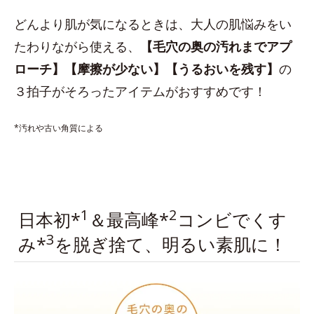
どんより肌が気になるときは、大人の肌悩みをい
たわりながら使える、
【毛穴の奥の汚れまでアプ
ローチ】【摩擦が少ない】【うるおいを残す】
の
３拍子がそろったアイテムがおすすめです！
*汚れや古い角質による
1
2
日本初*
＆最高峰*
コンビでくす
3
み*
を脱ぎ捨て、明るい素肌に！