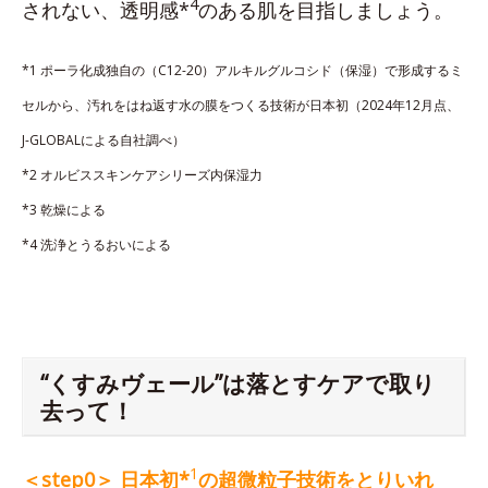
4
されない、透明感*
のある肌を目指しましょう。
*1 ポーラ化成独自の（C12-20）アルキルグルコシド（保湿）で形成するミ
セルから、汚れをはね返す水の膜をつくる技術が日本初（2024年12月点、
J-GLOBALによる自社調べ）
*2 オルビススキンケアシリーズ内保湿力
*3 乾燥による
*4 洗浄とうるおいによる
“くすみヴェール”は落とすケアで取り
去って！
1
＜step0＞ 日本初*
の超微粒子技術をとりいれ