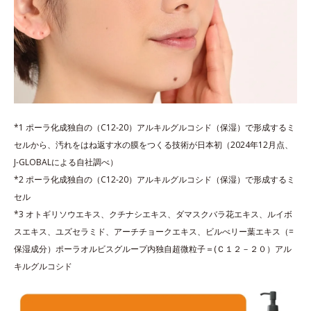
*1 ポーラ化成独自の（C12-20）アルキルグルコシド（保湿）で形成するミ
セルから、汚れをはね返す水の膜をつくる技術が日本初（2024年12月点、
J-GLOBALによる自社調べ）
*2 ポーラ化成独自の（C12-20）アルキルグルコシド（保湿）で形成するミ
セル
*3 オトギリソウエキス、クチナシエキス、ダマスクバラ花エキス、ルイボ
スエキス、ユズセラミド、アーチチョークエキス、ビルべリー葉エキス（=
保湿成分）ポーラオルビスグループ内独自超微粒子＝(Ｃ１２－２０）アル
キルグルコシド