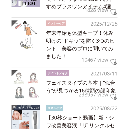
すめプラスワンアイテム4選
1828 view
2025/12/25
インナーケア
年末年始も体型キープ！休み
明けの“ドキッ”を防ぐ3つのヒ
ント｜美容のプロに聞いてみ
ました！
10467 view
2021/08/11
ポイントメイク
フェイスタイプの基本｜“似合
う”が見つかる16種類の顔印象
238957 view
2025/08/22
スキンケア
【30秒ショート動画】新・シ
ワ改善美容液「ザ リンクルセ