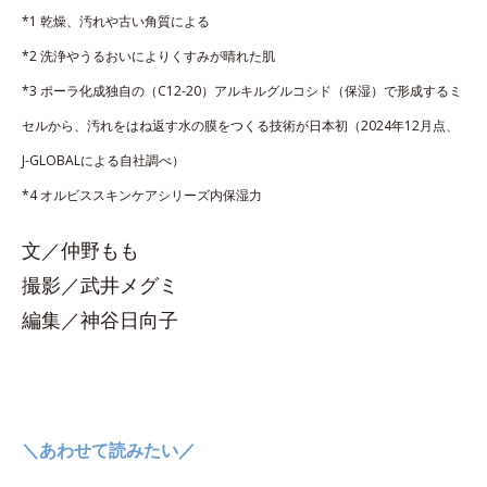
*1 乾燥、汚れや古い角質による
*2 洗浄やうるおいによりくすみが晴れた肌
*3 ポーラ化成独自の（C12-20）アルキルグルコシド（保湿）で形成するミ
セルから、汚れをはね返す水の膜をつくる技術が日本初（2024年12月点、
J-GLOBALによる自社調べ）
*4 オルビススキンケアシリーズ内保湿力
文／仲野もも
撮影／武井メグミ
編集／神谷日向子
＼あわせて読みたい／