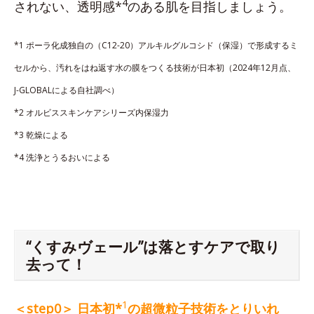
4
されない、透明感*
のある肌を目指しましょう。
*1 ポーラ化成独自の（C12-20）アルキルグルコシド（保湿）で形成するミ
セルから、汚れをはね返す水の膜をつくる技術が日本初（2024年12月点、
J-GLOBALによる自社調べ）
*2 オルビススキンケアシリーズ内保湿力
*3 乾燥による
*4 洗浄とうるおいによる
“くすみヴェール”は落とすケアで取り
去って！
1
＜step0＞ 日本初*
の超微粒子技術をとりいれ