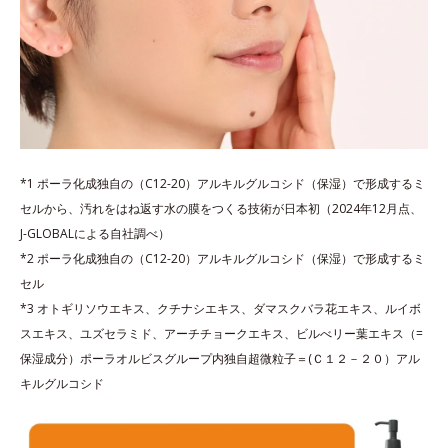
*1 ポーラ化成独自の（C12-20）アルキルグルコシド（保湿）で形成するミ
セルから、汚れをはね返す水の膜をつくる技術が日本初（2024年12月点、
J-GLOBALによる自社調べ）
*2 ポーラ化成独自の（C12-20）アルキルグルコシド（保湿）で形成するミ
セル
*3 オトギリソウエキス、クチナシエキス、ダマスクバラ花エキス、ルイボ
スエキス、ユズセラミド、アーチチョークエキス、ビルべリー葉エキス（=
保湿成分）ポーラオルビスグループ内独自超微粒子＝(Ｃ１２－２０）アル
キルグルコシド