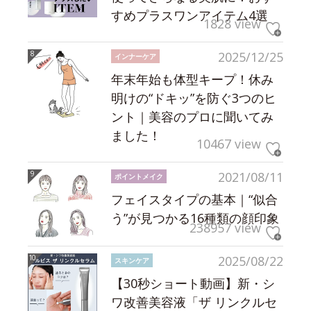
すめプラスワンアイテム4選
1828 view
2025/12/25
インナーケア
年末年始も体型キープ！休み
明けの“ドキッ”を防ぐ3つのヒ
ント｜美容のプロに聞いてみ
ました！
10467 view
2021/08/11
ポイントメイク
フェイスタイプの基本｜“似合
う”が見つかる16種類の顔印象
238957 view
2025/08/22
スキンケア
【30秒ショート動画】新・シ
ワ改善美容液「ザ リンクルセ