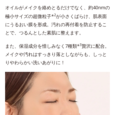
オイルがメイクを絡めとるだけでなく、約40nmの
2
極小サイズの超微粒子*
が小さくばらけ、肌表面
にうるおい膜を形成。汚れの再付着を防止するこ
とで、つるんとした素肌に整えます。
3
また、保湿成分を惜しみなく7種類*
贅沢に配合。
メイクや汚れはすっきり落としながらも、しっと
りやわらかい洗いあがりに！