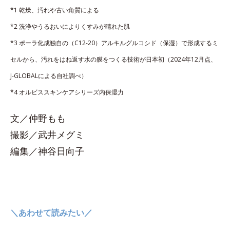
*1 乾燥、汚れや古い角質による
*2 洗浄やうるおいによりくすみが晴れた肌
*3 ポーラ化成独自の（C12-20）アルキルグルコシド（保湿）で形成するミ
セルから、汚れをはね返す水の膜をつくる技術が日本初（2024年12月点、
J-GLOBALによる自社調べ）
*4 オルビススキンケアシリーズ内保湿力
文／仲野もも
撮影／武井メグミ
編集／神谷日向子
＼あわせて読みたい／