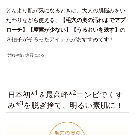
どんより肌が気になるときは、大人の肌悩みをい
たわりながら使える、
【毛穴の奥の汚れまでアプ
ローチ】【摩擦が少ない】【うるおいを残す】
の
３拍子がそろったアイテムがおすすめです！
*汚れや古い角質による
1
2
日本初*
＆最高峰*
コンビでくす
3
み*
を脱ぎ捨て、明るい素肌に！