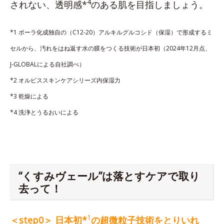
4
されない、透明感*
のある肌を目指しましょう。
*1 ポーラ化成独自の（C12-20）アルキルグルコシド（保湿）で形成するミ
セルから、汚れをはね返す水の膜をつくる技術が日本初（2024年12月点、
J-GLOBALによる自社調べ）
*2 オルビススキンケアシリーズ内保湿力
*3 乾燥による
*4 洗浄とうるおいによる
“くすみヴェール”は落とすケアで取り
去って！
1
＜step0＞ 日本初*
の超微粒子技術をとりいれ