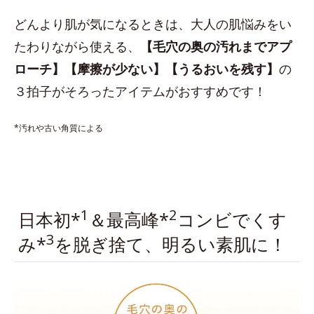
どんより肌が気になるときは、大人の肌悩みをい
たわりながら使える、
【毛穴の奥の汚れまでアプ
ローチ】【摩擦が少ない】【うるおいを残す】
の
３拍子がそろったアイテムがおすすめです！
*汚れや古い角質による
1
2
日本初*
＆最高峰*
コンビでくす
3
み*
を脱ぎ捨て、明るい素肌に！