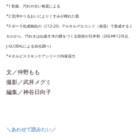
*1 乾燥、汚れや古い角質による
*2 洗浄やうるおいによりくすみが晴れた肌
*3 ポーラ化成独自の（C12-20）アルキルグルコシド（保湿）で形成するミ
セルから、汚れをはね返す水の膜をつくる技術が日本初（2024年12月点、
J-GLOBALによる自社調べ）
*4 オルビススキンケアシリーズ内保湿力
文／仲野もも
撮影／武井メグミ
編集／神谷日向子
＼あわせて読みたい／