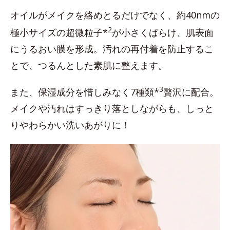
オイルがメイクを絡めとるだけでなく、約40nmの
2
極小サイズの超微粒子*
が小さくばらけ、肌表面
にうるおい膜を形成。汚れの再付着を防止するこ
とで、つるんとした素肌に整えます。
3
また、保湿成分を惜しみなく7種類*
贅沢に配合。
メイクや汚れはすっきり落としながらも、しっと
りやわらかい洗いあがりに！