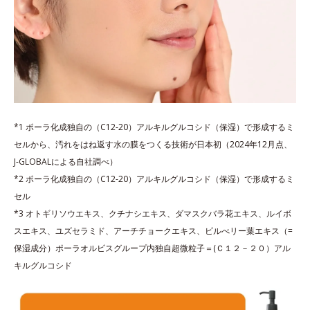
*1 ポーラ化成独自の（C12-20）アルキルグルコシド（保湿）で形成するミ
セルから、汚れをはね返す水の膜をつくる技術が日本初（2024年12月点、
J-GLOBALによる自社調べ）
*2 ポーラ化成独自の（C12-20）アルキルグルコシド（保湿）で形成するミ
セル
*3 オトギリソウエキス、クチナシエキス、ダマスクバラ花エキス、ルイボ
スエキス、ユズセラミド、アーチチョークエキス、ビルべリー葉エキス（=
保湿成分）ポーラオルビスグループ内独自超微粒子＝(Ｃ１２－２０）アル
キルグルコシド