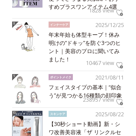
すめプラスワンアイテム4選
1828 view
2025/12/25
インナーケア
年末年始も体型キープ！休み
明けの“ドキッ”を防ぐ3つのヒ
ント｜美容のプロに聞いてみ
ました！
10467 view
2021/08/11
ポイントメイク
フェイスタイプの基本｜“似合
う”が見つかる16種類の顔印象
238957 view
2025/08/22
スキンケア
【30秒ショート動画】新・シ
ワ改善美容液「ザ リンクルセ