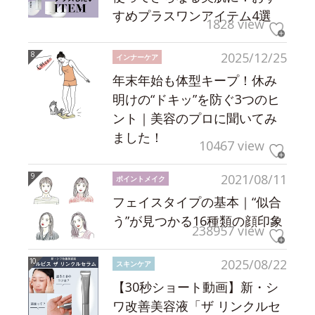
すめプラスワンアイテム4選
1828 view
2025/12/25
インナーケア
年末年始も体型キープ！休み
明けの“ドキッ”を防ぐ3つのヒ
ント｜美容のプロに聞いてみ
ました！
10467 view
2021/08/11
ポイントメイク
フェイスタイプの基本｜“似合
う”が見つかる16種類の顔印象
238957 view
2025/08/22
スキンケア
【30秒ショート動画】新・シ
ワ改善美容液「ザ リンクルセ