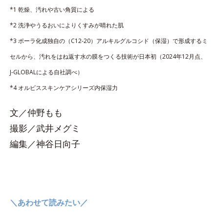
*1 乾燥、汚れや古い角質による
*2 洗浄やうるおいによりくすみが晴れた肌
*3 ポーラ化成独自の（C12-20）アルキルグルコシド（保湿）で形成するミ
セルから、汚れをはね返す水の膜をつくる技術が日本初（2024年12月点、
J-GLOBALによる自社調べ）
*4 オルビススキンケアシリーズ内保湿力
文／仲野もも
撮影／武井メグミ
編集／神谷日向子
＼あわせて読みたい／