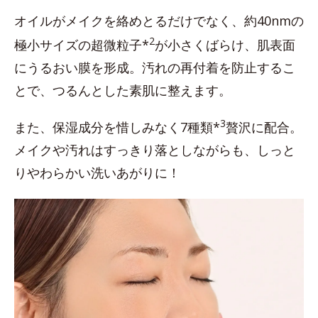
オイルがメイクを絡めとるだけでなく、約40nmの
2
極小サイズの超微粒子*
が小さくばらけ、肌表面
にうるおい膜を形成。汚れの再付着を防止するこ
とで、つるんとした素肌に整えます。
3
また、保湿成分を惜しみなく7種類*
贅沢に配合。
メイクや汚れはすっきり落としながらも、しっと
りやわらかい洗いあがりに！