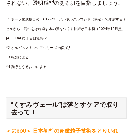
4
されない、透明感*
のある肌を目指しましょう。
*1 ポーラ化成独自の（C12-20）アルキルグルコシド（保湿）で形成するミ
セルから、汚れをはね返す水の膜をつくる技術が日本初（2024年12月点、
J-GLOBALによる自社調べ）
*2 オルビススキンケアシリーズ内保湿力
*3 乾燥による
*4 洗浄とうるおいによる
“くすみヴェール”は落とすケアで取り
去って！
1
＜step0＞ 日本初*
の超微粒子技術をとりいれ