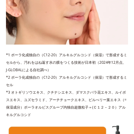
*1 ポーラ化成独自の（C12-20）アルキルグルコシド（保湿）で形成するミ
セルから、汚れをはね返す水の膜をつくる技術が日本初（2024年12月点、
J-GLOBALによる自社調べ）
*2 ポーラ化成独自の（C12-20）アルキルグルコシド（保湿）で形成するミ
セル
*3 オトギリソウエキス、クチナシエキス、ダマスクバラ花エキス、ルイボ
スエキス、ユズセラミド、アーチチョークエキス、ビルべリー葉エキス（=
保湿成分）ポーラオルビスグループ内独自超微粒子＝(Ｃ１２－２０）アル
キルグルコシド