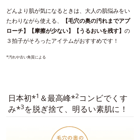
どんより肌が気になるときは、大人の肌悩みをい
たわりながら使える、
【毛穴の奥の汚れまでアプ
ローチ】【摩擦が少ない】【うるおいを残す】
の
３拍子がそろったアイテムがおすすめです！
*汚れや古い角質による
1
2
日本初*
＆最高峰*
コンビでくす
3
み*
を脱ぎ捨て、明るい素肌に！