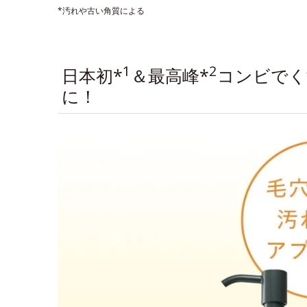
*汚れや古い角質による
1
2
日本初*
＆最高峰*
コンビでく
に！