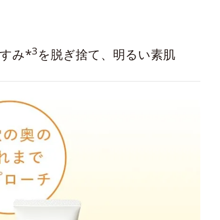
3
すみ*
を脱ぎ捨て、明るい素肌