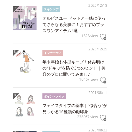
2025/12/18
スキンケア
オルビスユー ドットと一緒に使っ
てさらなる美肌に！おすすめプラ
スワンアイテム4選
1828 view
2025/12/25
インナーケア
年末年始も体型キープ！休み明け
の“ドキッ”を防ぐ3つのヒント｜美
容のプロに聞いてみました！
10467 view
2021/08/11
ポイントメイク
フェイスタイプの基本｜“似合う”が
見つかる16種類の顔印象
238957 view
2025/08/22