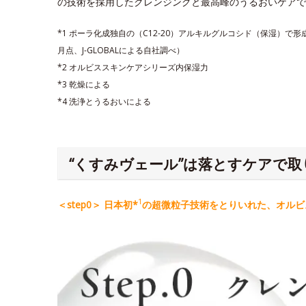
の技術を採用したクレンジングと最高峰のうるおいケアで
*1 ポーラ化成独自の（C12-20）アルキルグルコシド（保湿）で
月点、J-GLOBALによる自社調べ）
*2 オルビススキンケアシリーズ内保湿力
*3 乾燥による
*4 洗浄とうるおいによる
“くすみヴェール”は落とすケアで取
1
＜step0＞ 日本初*
の超微粒子技術をとりいれた、オルビス