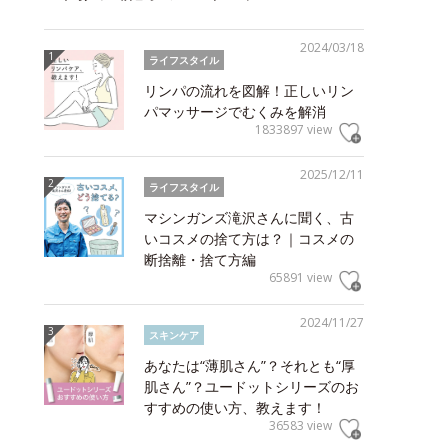
2024/03/18
ライフスタイル
リンパの流れを図解！正しいリン
パマッサージでむくみを解消
1833897 view
2025/12/11
ライフスタイル
マシンガンズ滝沢さんに聞く、古
いコスメの捨て方は？｜コスメの
断捨離・捨て方編
65891 view
2024/11/27
スキンケア
あなたは“薄肌さん”？それとも“厚
肌さん”？ユードットシリーズのお
すすめの使い方、教えます！
36583 view