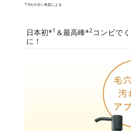
*汚れや古い角質による
1
2
日本初*
＆最高峰*
コンビでく
に！