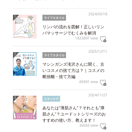
2024/03/18
ライフスタイル
リンパの流れを図解！正しいリン
パマッサージでむくみを解消
1833897 view
2025/12/11
ライフスタイル
マシンガンズ滝沢さんに聞く、古
いコスメの捨て方は？｜コスメの
断捨離・捨て方編
65891 view
2024/11/27
スキンケア
あなたは“薄肌さん”？それとも“厚
肌さん”？ユードットシリーズのお
すすめの使い方、教えます！
36583 view