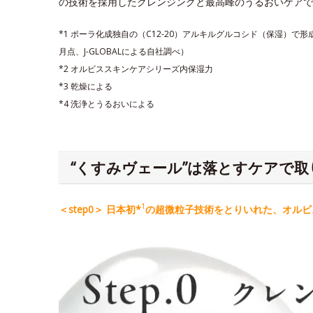
の技術を採用したクレンジングと最高峰のうるおいケアで
*1 ポーラ化成独自の（C12-20）アルキルグルコシド（保湿）で
月点、J-GLOBALによる自社調べ）
*2 オルビススキンケアシリーズ内保湿力
*3 乾燥による
*4 洗浄とうるおいによる
“くすみヴェール”は落とすケアで取
1
＜step0＞ 日本初*
の超微粒子技術をとりいれた、オルビス