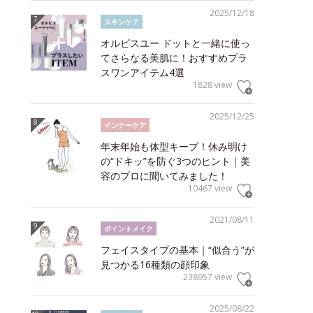
2025/12/18
スキンケア
オルビスユー ドットと一緒に使っ
てさらなる美肌に！おすすめプラ
スワンアイテム4選
1828 view
2025/12/25
インナーケア
年末年始も体型キープ！休み明け
の“ドキッ”を防ぐ3つのヒント｜美
容のプロに聞いてみました！
10467 view
2021/08/11
ポイントメイク
フェイスタイプの基本｜“似合う”が
見つかる16種類の顔印象
238957 view
2025/08/22