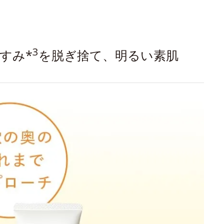
3
すみ*
を脱ぎ捨て、明るい素肌