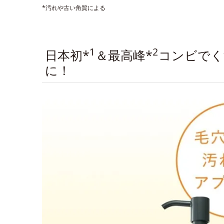
*汚れや古い角質による
1
2
日本初*
＆最高峰*
コンビでく
に！