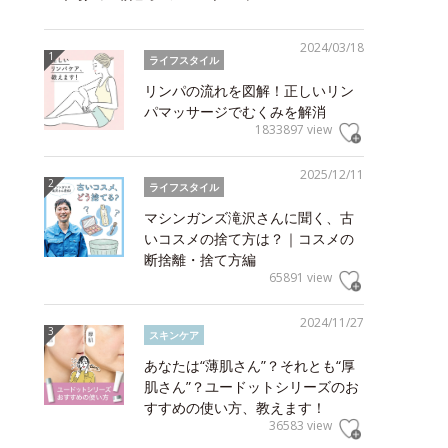
2024/03/18
ライフスタイル
リンパの流れを図解！正しいリン
パマッサージでむくみを解消
1833897 view
2025/12/11
ライフスタイル
マシンガンズ滝沢さんに聞く、古
いコスメの捨て方は？｜コスメの
断捨離・捨て方編
65891 view
2024/11/27
スキンケア
あなたは“薄肌さん”？それとも“厚
肌さん”？ユードットシリーズのお
すすめの使い方、教えます！
36583 view