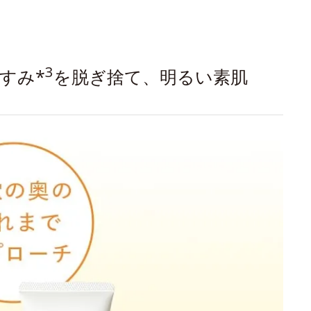
3
すみ*
を脱ぎ捨て、明るい素肌