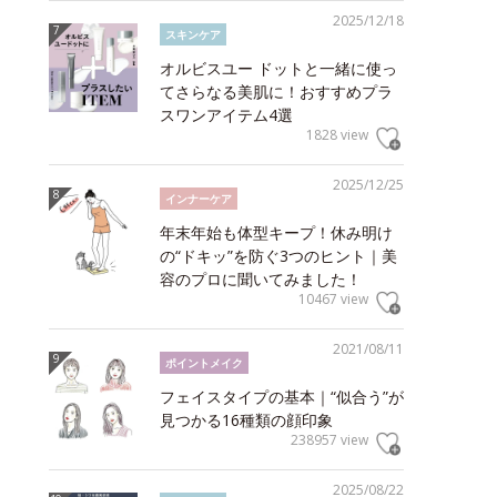
2025/12/18
スキンケア
オルビスユー ドットと一緒に使っ
てさらなる美肌に！おすすめプラ
スワンアイテム4選
1828 view
2025/12/25
インナーケア
年末年始も体型キープ！休み明け
の“ドキッ”を防ぐ3つのヒント｜美
容のプロに聞いてみました！
10467 view
2021/08/11
ポイントメイク
フェイスタイプの基本｜“似合う”が
見つかる16種類の顔印象
238957 view
2025/08/22