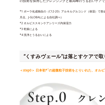
の技術を採用したクレンジングと最高峰のうるおいケアで
*1 ポーラ化成独自の（C12-20）アルキルグルコシド（保湿）で
月点、J-GLOBALによる自社調べ）
*2 オルビススキンケアシリーズ内保湿力
*3 乾燥による
*4 洗浄とうるおいによる
“くすみヴェール”は落とすケアで取
1
＜step0＞ 日本初*
の超微粒子技術をとりいれた、オルビス