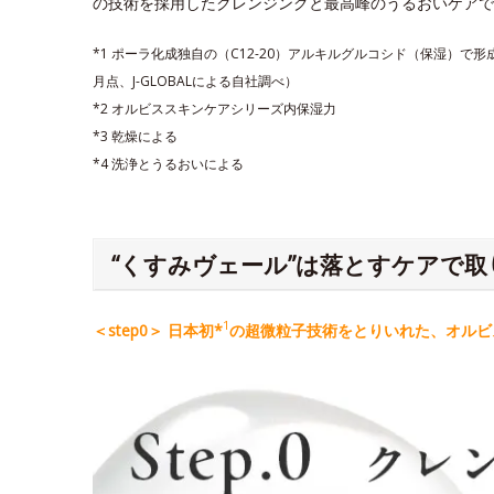
の技術を採用したクレンジングと最高峰のうるおいケアで
*1 ポーラ化成独自の（C12-20）アルキルグルコシド（保湿）で
月点、J-GLOBALによる自社調べ）
*2 オルビススキンケアシリーズ内保湿力
*3 乾燥による
*4 洗浄とうるおいによる
“くすみヴェール”は落とすケアで取
1
＜step0＞ 日本初*
の超微粒子技術をとりいれた、オルビス