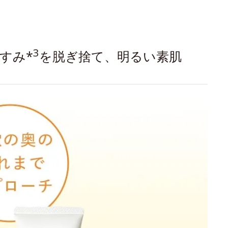
3
すみ*
を脱ぎ捨て、明るい素肌