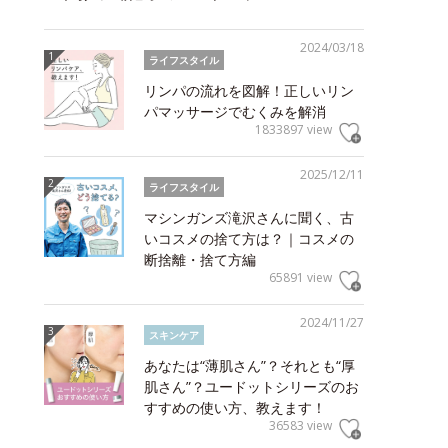
2024/03/18
ライフスタイル
リンパの流れを図解！正しいリン
パマッサージでむくみを解消
1833897 view
2025/12/11
ライフスタイル
マシンガンズ滝沢さんに聞く、古
いコスメの捨て方は？｜コスメの
断捨離・捨て方編
65891 view
2024/11/27
スキンケア
あなたは“薄肌さん”？それとも“厚
肌さん”？ユードットシリーズのお
すすめの使い方、教えます！
36583 view