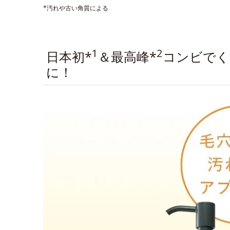
*汚れや古い角質による
1
2
日本初*
＆最高峰*
コンビでく
に！