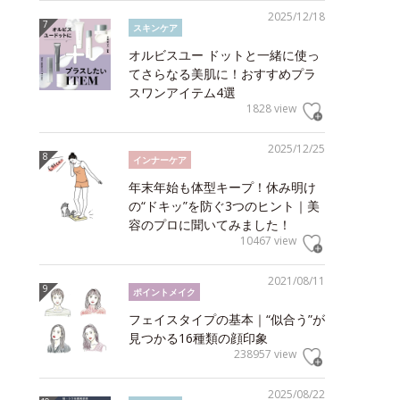
2025/12/18
スキンケア
オルビスユー ドットと一緒に使っ
てさらなる美肌に！おすすめプラ
スワンアイテム4選
1828 view
2025/12/25
インナーケア
年末年始も体型キープ！休み明け
の“ドキッ”を防ぐ3つのヒント｜美
容のプロに聞いてみました！
10467 view
2021/08/11
ポイントメイク
フェイスタイプの基本｜“似合う”が
見つかる16種類の顔印象
238957 view
2025/08/22