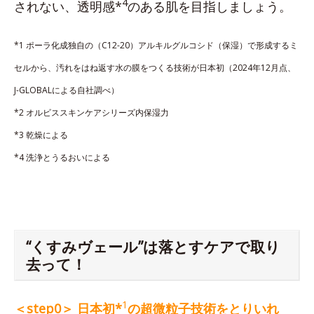
4
されない、透明感*
のある肌を目指しましょう。
*1 ポーラ化成独自の（C12-20）アルキルグルコシド（保湿）で形成するミ
セルから、汚れをはね返す水の膜をつくる技術が日本初（2024年12月点、
J-GLOBALによる自社調べ）
*2 オルビススキンケアシリーズ内保湿力
*3 乾燥による
*4 洗浄とうるおいによる
“くすみヴェール”は落とすケアで取り
去って！
1
＜step0＞ 日本初*
の超微粒子技術をとりいれ