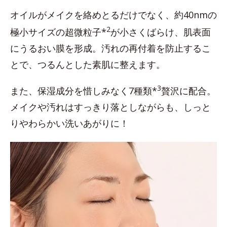
オイルがメイクを絡めとるだけでなく、約40nmの
2
極小サイズの超微粒子*
が小さくばらけ、肌表面
にうるおい膜を形成。汚れの再付着を防止するこ
とで、つるんとした素肌に整えます。
3
また、保湿成分を惜しみなく7種類*
贅沢に配合。
メイクや汚れはすっきり落としながらも、しっと
りやわらかい洗いあがりに！