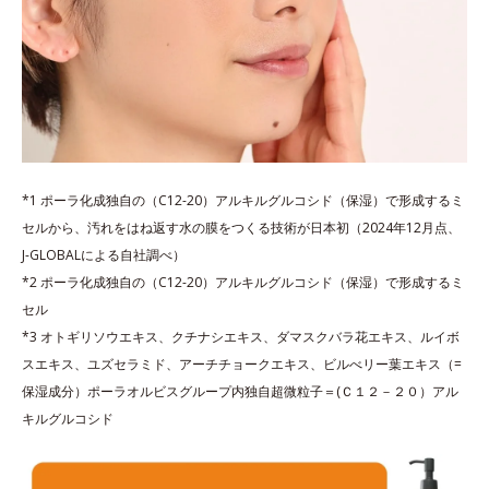
*1 ポーラ化成独自の（C12-20）アルキルグルコシド（保湿）で形成するミ
セルから、汚れをはね返す水の膜をつくる技術が日本初（2024年12月点、
J-GLOBALによる自社調べ）
*2 ポーラ化成独自の（C12-20）アルキルグルコシド（保湿）で形成するミ
セル
*3 オトギリソウエキス、クチナシエキス、ダマスクバラ花エキス、ルイボ
スエキス、ユズセラミド、アーチチョークエキス、ビルべリー葉エキス（=
保湿成分）ポーラオルビスグループ内独自超微粒子＝(Ｃ１２－２０）アル
キルグルコシド