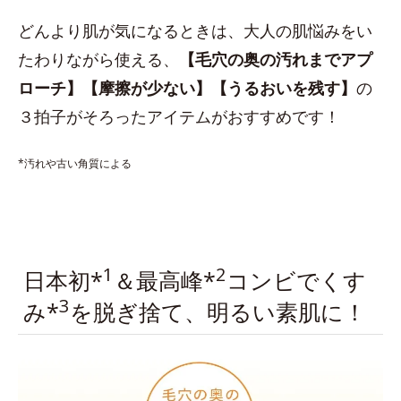
どんより肌が気になるときは、大人の肌悩みをい
たわりながら使える、
【毛穴の奥の汚れまでアプ
ローチ】【摩擦が少ない】【うるおいを残す】
の
３拍子がそろったアイテムがおすすめです！
*汚れや古い角質による
1
2
日本初*
＆最高峰*
コンビでくす
3
み*
を脱ぎ捨て、明るい素肌に！