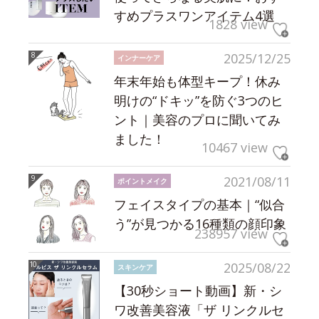
すめプラスワンアイテム4選
1828 view
2025/12/25
インナーケア
年末年始も体型キープ！休み
明けの“ドキッ”を防ぐ3つのヒ
ント｜美容のプロに聞いてみ
ました！
10467 view
2021/08/11
ポイントメイク
フェイスタイプの基本｜“似合
う”が見つかる16種類の顔印象
238957 view
2025/08/22
スキンケア
【30秒ショート動画】新・シ
ワ改善美容液「ザ リンクルセ