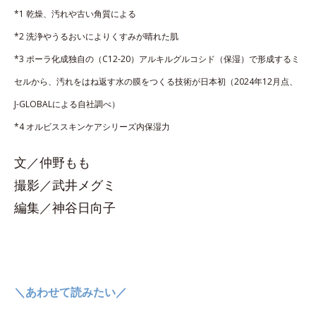
*1 乾燥、汚れや古い角質による
*2 洗浄やうるおいによりくすみが晴れた肌
*3 ポーラ化成独自の（C12-20）アルキルグルコシド（保湿）で形成するミ
セルから、汚れをはね返す水の膜をつくる技術が日本初（2024年12月点、
J-GLOBALによる自社調べ）
*4 オルビススキンケアシリーズ内保湿力
文／仲野もも
撮影／武井メグミ
編集／神谷日向子
＼あわせて読みたい／