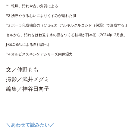
*1 乾燥、汚れや古い角質による
*2 洗浄やうるおいによりくすみが晴れた肌
*3 ポーラ化成独自の（C12-20）アルキルグルコシド（保湿）で形成するミ
セルから、汚れをはね返す水の膜をつくる技術が日本初（2024年12月点、
J-GLOBALによる自社調べ）
*4 オルビススキンケアシリーズ内保湿力
文／仲野もも
撮影／武井メグミ
編集／神谷日向子
＼あわせて読みたい／