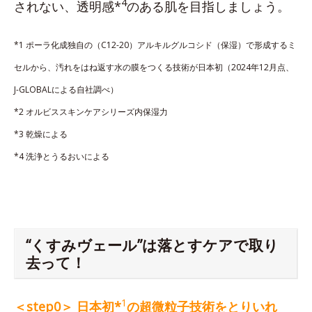
4
されない、透明感*
のある肌を目指しましょう。
*1 ポーラ化成独自の（C12-20）アルキルグルコシド（保湿）で形成するミ
セルから、汚れをはね返す水の膜をつくる技術が日本初（2024年12月点、
J-GLOBALによる自社調べ）
*2 オルビススキンケアシリーズ内保湿力
*3 乾燥による
*4 洗浄とうるおいによる
“くすみヴェール”は落とすケアで取り
去って！
1
＜step0＞ 日本初*
の超微粒子技術をとりいれ