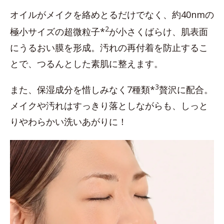
オイルがメイクを絡めとるだけでなく、約40nmの
2
極小サイズの超微粒子*
が小さくばらけ、肌表面
にうるおい膜を形成。汚れの再付着を防止するこ
とで、つるんとした素肌に整えます。
3
また、保湿成分を惜しみなく7種類*
贅沢に配合。
メイクや汚れはすっきり落としながらも、しっと
りやわらかい洗いあがりに！