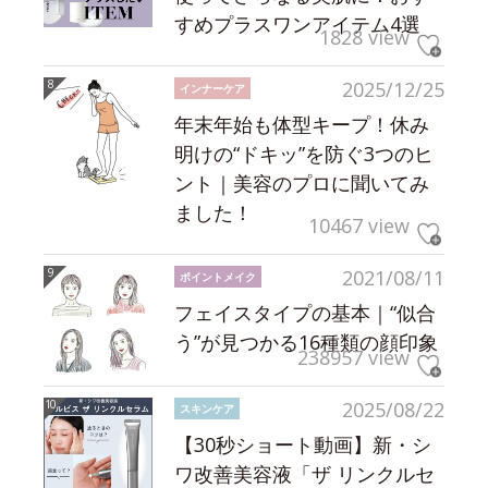
すめプラスワンアイテム4選
1828 view
2025/12/25
インナーケア
年末年始も体型キープ！休み
明けの“ドキッ”を防ぐ3つのヒ
ント｜美容のプロに聞いてみ
ました！
10467 view
2021/08/11
ポイントメイク
フェイスタイプの基本｜“似合
う”が見つかる16種類の顔印象
238957 view
2025/08/22
スキンケア
【30秒ショート動画】新・シ
ワ改善美容液「ザ リンクルセ