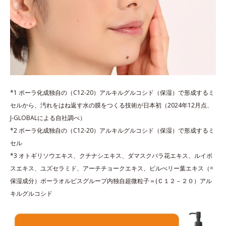
*1 ポーラ化成独自の（C12-20）アルキルグルコシド（保湿）で形成するミ
セルから、汚れをはね返す水の膜をつくる技術が日本初（2024年12月点、
J-GLOBALによる自社調べ）
*2 ポーラ化成独自の（C12-20）アルキルグルコシド（保湿）で形成するミ
セル
*3 オトギリソウエキス、クチナシエキス、ダマスクバラ花エキス、ルイボ
スエキス、ユズセラミド、アーチチョークエキス、ビルべリー葉エキス（=
保湿成分）ポーラオルビスグループ内独自超微粒子＝(Ｃ１２－２０）アル
キルグルコシド