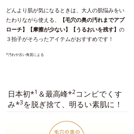
どんより肌が気になるときは、大人の肌悩みをい
たわりながら使える、
【毛穴の奥の汚れまでアプ
ローチ】【摩擦が少ない】【うるおいを残す】
の
３拍子がそろったアイテムがおすすめです！
*汚れや古い角質による
1
2
日本初*
＆最高峰*
コンビでくす
3
み*
を脱ぎ捨て、明るい素肌に！