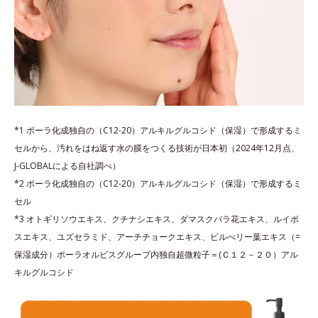
*1 ポーラ化成独自の（C12-20）アルキルグルコシド（保湿）で形成するミ
セルから、汚れをはね返す水の膜をつくる技術が日本初（2024年12月点、
J-GLOBALによる自社調べ）
*2 ポーラ化成独自の（C12-20）アルキルグルコシド（保湿）で形成するミ
セル
*3 オトギリソウエキス、クチナシエキス、ダマスクバラ花エキス、ルイボ
スエキス、ユズセラミド、アーチチョークエキス、ビルべリー葉エキス（=
保湿成分）ポーラオルビスグループ内独自超微粒子＝(Ｃ１２－２０）アル
キルグルコシド