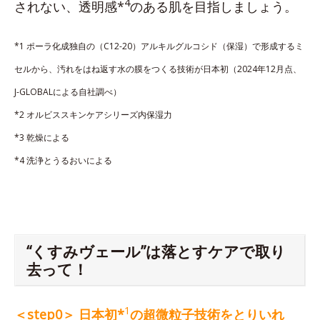
4
されない、透明感*
のある肌を目指しましょう。
*1 ポーラ化成独自の（C12-20）アルキルグルコシド（保湿）で形成するミ
セルから、汚れをはね返す水の膜をつくる技術が日本初（2024年12月点、
J-GLOBALによる自社調べ）
*2 オルビススキンケアシリーズ内保湿力
*3 乾燥による
*4 洗浄とうるおいによる
“くすみヴェール”は落とすケアで取り
去って！
1
＜step0＞ 日本初*
の超微粒子技術をとりいれ