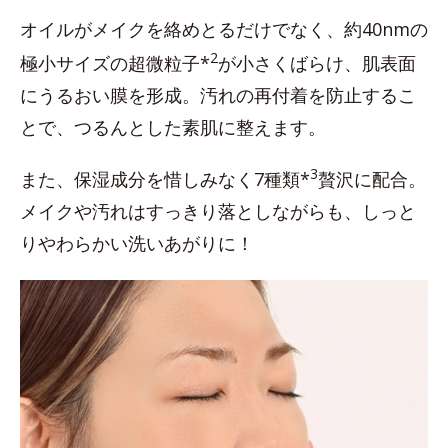
オイルがメイクを絡めとるだけでなく、約40nmの
2
極小サイズの超微粒子*
が小さくばらけ、肌表面
にうるおい膜を形成。汚れの再付着を防止するこ
とで、つるんとした素肌に整えます。
3
また、保湿成分を惜しみなく7種類*
贅沢に配合。
メイクや汚れはすっきり落としながらも、しっと
りやわらかい洗いあがりに！