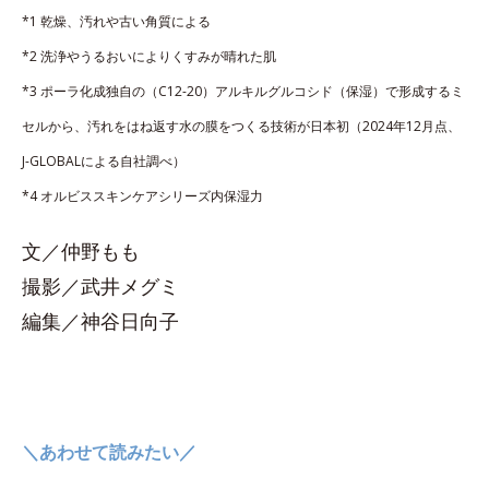
*1 乾燥、汚れや古い角質による
*2 洗浄やうるおいによりくすみが晴れた肌
*3 ポーラ化成独自の（C12-20）アルキルグルコシド（保湿）で形成するミ
セルから、汚れをはね返す水の膜をつくる技術が日本初（2024年12月点、
J-GLOBALによる自社調べ）
*4 オルビススキンケアシリーズ内保湿力
文／仲野もも
撮影／武井メグミ
編集／神谷日向子
＼あわせて読みたい／