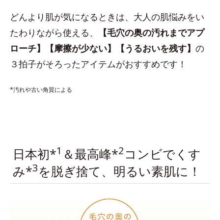
どんより肌が気になるときは、大人の肌悩みをい
たわりながら使える、
【毛穴の奥の汚れまでアプ
ローチ】【摩擦が少ない】【うるおいを残す】
の
３拍子がそろったアイテムがおすすめです！
*汚れや古い角質による
1
2
日本初*
＆最高峰*
コンビでくす
3
み*
を脱ぎ捨て、明るい素肌に！