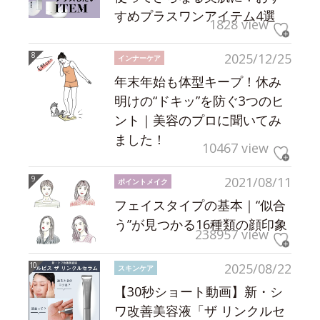
すめプラスワンアイテム4選
1828 view
2025/12/25
インナーケア
年末年始も体型キープ！休み
明けの“ドキッ”を防ぐ3つのヒ
ント｜美容のプロに聞いてみ
ました！
10467 view
2021/08/11
ポイントメイク
フェイスタイプの基本｜“似合
う”が見つかる16種類の顔印象
238957 view
2025/08/22
スキンケア
【30秒ショート動画】新・シ
ワ改善美容液「ザ リンクルセ