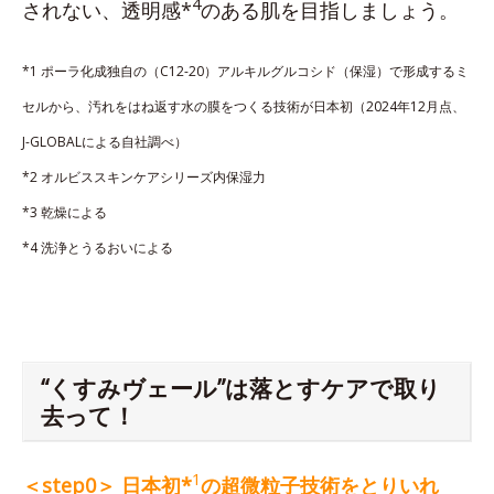
4
されない、透明感*
のある肌を目指しましょう。
*1 ポーラ化成独自の（C12-20）アルキルグルコシド（保湿）で形成するミ
セルから、汚れをはね返す水の膜をつくる技術が日本初（2024年12月点、
J-GLOBALによる自社調べ）
*2 オルビススキンケアシリーズ内保湿力
*3 乾燥による
*4 洗浄とうるおいによる
“くすみヴェール”は落とすケアで取り
去って！
1
＜step0＞ 日本初*
の超微粒子技術をとりいれ