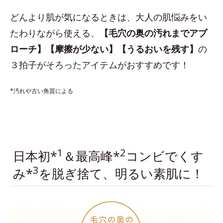
どんより肌が気になるときは、大人の肌悩みをい
たわりながら使える、
【毛穴の奥の汚れまでアプ
ローチ】【摩擦が少ない】【うるおいを残す】
の
３拍子がそろったアイテムがおすすめです！
*汚れや古い角質による
1
2
日本初*
＆最高峰*
コンビでくす
3
み*
を脱ぎ捨て、明るい素肌に！