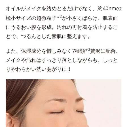
オイルがメイクを絡めとるだけでなく、約40nmの
2
極小サイズの超微粒子*
が小さくばらけ、肌表面
にうるおい膜を形成。汚れの再付着を防止するこ
とで、つるんとした素肌に整えます。
3
また、保湿成分を惜しみなく7種類*
贅沢に配合。
メイクや汚れはすっきり落としながらも、しっと
りやわらかい洗いあがりに！