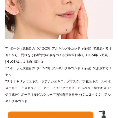
*1 ポーラ化成独自の（C12-20）アルキルグルコシド（保湿）で形成するミ
セルから、汚れをはね返す水の膜をつくる技術が日本初（2024年12月点、
J-GLOBALによる自社調べ）
*2 ポーラ化成独自の（C12-20）アルキルグルコシド（保湿）で形成するミ
セル
*3 オトギリソウエキス、クチナシエキス、ダマスクバラ花エキス、ルイボ
スエキス、ユズセラミド、アーチチョークエキス、ビルべリー葉エキス（=
保湿成分）ポーラオルビスグループ内独自超微粒子＝(Ｃ１２－２０）アル
キルグルコシド