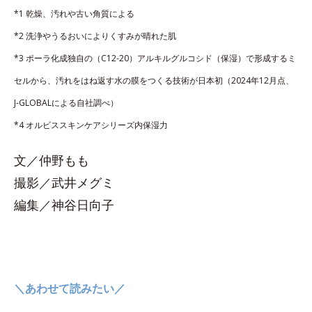
*1 乾燥、汚れや古い角質による
*2 洗浄やうるおいによりくすみが晴れた肌
*3 ポーラ化成独自の（C12-20）アルキルグルコシド（保湿）で形成するミ
セルから、汚れをはね返す水の膜をつくる技術が日本初（2024年12月点、
J-GLOBALによる自社調べ）
*4 オルビススキンケアシリーズ内保湿力
文／仲野もも
撮影／武井メグミ
編集／神谷日向子
＼あわせて読みたい／