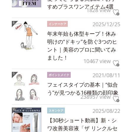
すめプラスワンアイテム4選
1828 view
2025/12/25
インナーケア
年末年始も体型キープ！休み
明けの“ドキッ”を防ぐ3つのヒ
ント｜美容のプロに聞いてみ
ました！
10467 view
2021/08/11
ポイントメイク
フェイスタイプの基本｜“似合
う”が見つかる16種類の顔印象
238957 view
2025/08/22
スキンケア
【30秒ショート動画】新・シ
ワ改善美容液「ザ リンクルセ