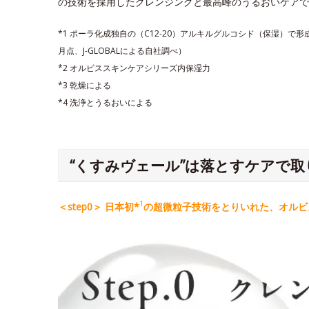
の技術を採用したクレンジングと最高峰のうるおいケアで
*1 ポーラ化成独自の（C12-20）アルキルグルコシド（保湿）で
月点、J-GLOBALによる自社調べ）
*2 オルビススキンケアシリーズ内保湿力
*3 乾燥による
*4 洗浄とうるおいによる
“くすみヴェール”は落とすケアで取
1
＜step0＞ 日本初*
の超微粒子技術をとりいれた、オルビス