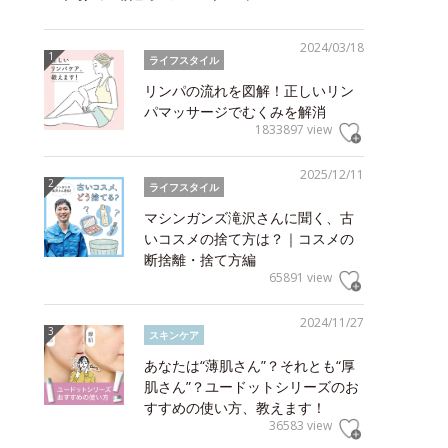
2024/03/18
ライフスタイル
リンパの流れを図解！正しいリン
パマッサージでむくみを解消
1833897 view
2025/12/11
ライフスタイル
マシンガンズ滝沢さんに聞く、古
いコスメの捨て方は？｜コスメの
断捨離・捨て方編
65891 view
2024/11/27
スキンケア
あなたは“薄肌さん”？それとも“厚
肌さん”？ユードットシリーズのお
すすめの使い方、教えます！
36583 view