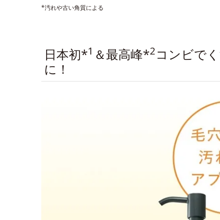
*汚れや古い角質による
1
2
日本初*
＆最高峰*
コンビでく
に！