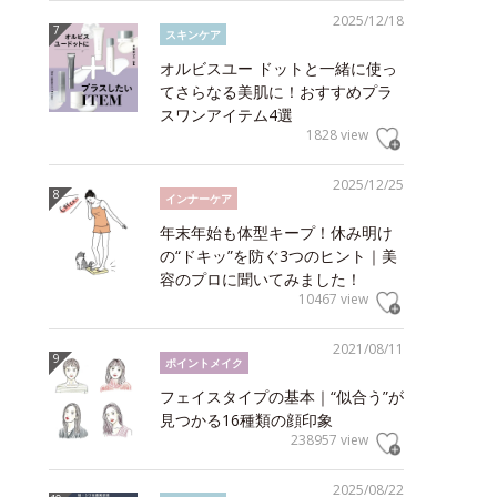
2025/12/18
スキンケア
オルビスユー ドットと一緒に使っ
てさらなる美肌に！おすすめプラ
スワンアイテム4選
1828 view
2025/12/25
インナーケア
年末年始も体型キープ！休み明け
の“ドキッ”を防ぐ3つのヒント｜美
容のプロに聞いてみました！
10467 view
2021/08/11
ポイントメイク
フェイスタイプの基本｜“似合う”が
見つかる16種類の顔印象
238957 view
2025/08/22