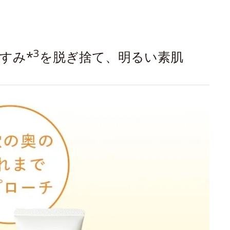
3
すみ*
を脱ぎ捨て、明るい素肌