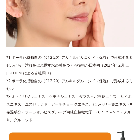
*1 ポーラ化成独自の（C12-20）アルキルグルコシド（保湿）で形成するミ
セルから、汚れをはね返す水の膜をつくる技術が日本初（2024年12月点、
J-GLOBALによる自社調べ）
*2 ポーラ化成独自の（C12-20）アルキルグルコシド（保湿）で形成するミ
セル
*3 オトギリソウエキス、クチナシエキス、ダマスクバラ花エキス、ルイボ
スエキス、ユズセラミド、アーチチョークエキス、ビルべリー葉エキス（=
保湿成分）ポーラオルビスグループ内独自超微粒子＝(Ｃ１２－２０）アル
キルグルコシド