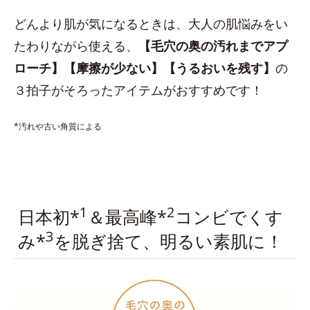
どんより肌が気になるときは、大人の肌悩みをい
たわりながら使える、
【毛穴の奥の汚れまでアプ
ローチ】【摩擦が少ない】【うるおいを残す】
の
３拍子がそろったアイテムがおすすめです！
*汚れや古い角質による
1
2
日本初*
＆最高峰*
コンビでくす
3
み*
を脱ぎ捨て、明るい素肌に！