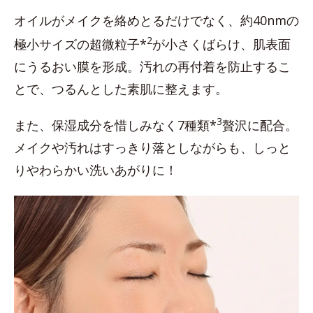
オイルがメイクを絡めとるだけでなく、約40nmの
2
極小サイズの超微粒子*
が小さくばらけ、肌表面
にうるおい膜を形成。汚れの再付着を防止するこ
とで、つるんとした素肌に整えます。
3
また、保湿成分を惜しみなく7種類*
贅沢に配合。
メイクや汚れはすっきり落としながらも、しっと
りやわらかい洗いあがりに！