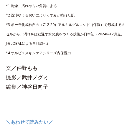
*1 乾燥、汚れや古い角質による
*2 洗浄やうるおいによりくすみが晴れた肌
*3 ポーラ化成独自の（C12-20）アルキルグルコシド（保湿）で形成するミ
セルから、汚れをはね返す水の膜をつくる技術が日本初（2024年12月点、
J-GLOBALによる自社調べ）
*4 オルビススキンケアシリーズ内保湿力
文／仲野もも
撮影／武井メグミ
編集／神谷日向子
＼あわせて読みたい／