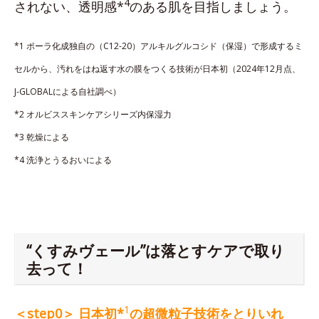
4
されない、透明感*
のある肌を目指しましょう。
*1 ポーラ化成独自の（C12-20）アルキルグルコシド（保湿）で形成するミ
セルから、汚れをはね返す水の膜をつくる技術が日本初（2024年12月点、
J-GLOBALによる自社調べ）
*2 オルビススキンケアシリーズ内保湿力
*3 乾燥による
*4 洗浄とうるおいによる
“くすみヴェール”は落とすケアで取り
去って！
1
＜step0＞ 日本初*
の超微粒子技術をとりいれ