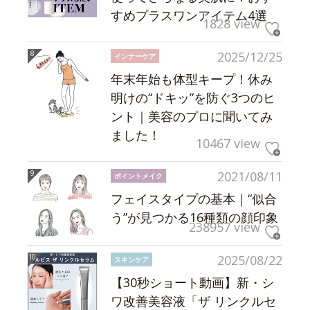
すめプラスワンアイテム4選
1828 view
2025/12/25
インナーケア
年末年始も体型キープ！休み
明けの“ドキッ”を防ぐ3つのヒ
ント｜美容のプロに聞いてみ
ました！
10467 view
2021/08/11
ポイントメイク
フェイスタイプの基本｜“似合
う”が見つかる16種類の顔印象
238957 view
2025/08/22
スキンケア
【30秒ショート動画】新・シ
ワ改善美容液「ザ リンクルセ