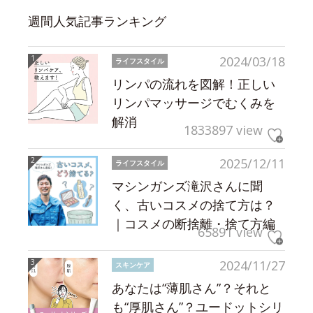
週間人気記事ランキング
2024/03/18
ライフスタイル
リンパの流れを図解！正しい
リンパマッサージでむくみを
解消
1833897 view
2025/12/11
ライフスタイル
マシンガンズ滝沢さんに聞
く、古いコスメの捨て方は？
｜コスメの断捨離・捨て方編
65891 view
2024/11/27
スキンケア
あなたは“薄肌さん”？それと
も“厚肌さん”？ユードットシリ