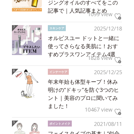
ジングオイルのすべてをこの
記事で｜人気記事まとめ
1099 view
2025/12/18
スキンケア
オルビスユー ドットと一緒に
使ってさらなる美肌に！おす
すめプラスワンアイテム4選
1828 view
2025/12/25
インナーケア
年末年始も体型キープ！休み
明けの“ドキッ”を防ぐ3つのヒ
ント｜美容のプロに聞いてみ
ました！
10467 view
2021/08/11
ポイントメイク
フェイスタイプの基本｜“似合