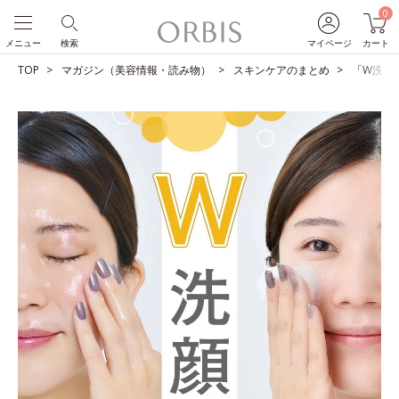
0
メニュー
検索
マイページ
カート
TOP
マガジン（美容情報・読み物）
スキンケアのまとめ
「W洗顔