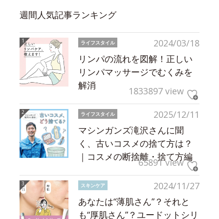
週間人気記事ランキング
2024/03/18
ライフスタイル
リンパの流れを図解！正しい
リンパマッサージでむくみを
解消
1833897 view
2025/12/11
ライフスタイル
マシンガンズ滝沢さんに聞
く、古いコスメの捨て方は？
｜コスメの断捨離・捨て方編
65891 view
2024/11/27
スキンケア
あなたは“薄肌さん”？それと
も“厚肌さん”？ユードットシリ