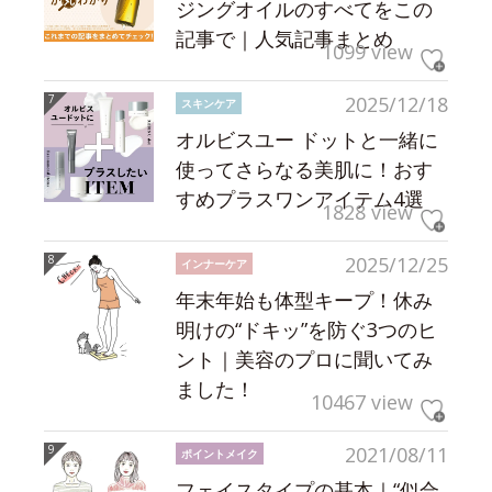
ジングオイルのすべてをこの
記事で｜人気記事まとめ
1099 view
2025/12/18
スキンケア
オルビスユー ドットと一緒に
使ってさらなる美肌に！おす
すめプラスワンアイテム4選
1828 view
2025/12/25
インナーケア
年末年始も体型キープ！休み
明けの“ドキッ”を防ぐ3つのヒ
ント｜美容のプロに聞いてみ
ました！
10467 view
2021/08/11
ポイントメイク
フェイスタイプの基本｜“似合