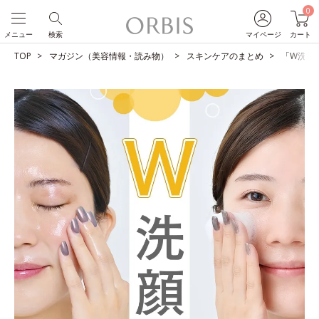
0
メニュー
検索
マイページ
カート
TOP
マガジン（美容情報・読み物）
スキンケアのまとめ
「W洗顔