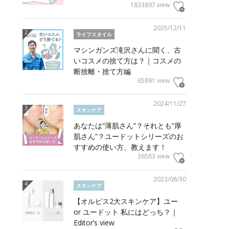
1833897 view
2025/12/11
ライフスタイル
マシンガンズ滝沢さんに聞く、古
いコスメの捨て方は？｜コスメの
断捨離・捨て方編
65891 view
2024/11/27
スキンケア
あなたは“薄肌さん”？それとも“厚
肌さん”？ユードットシリーズのお
すすめの使い方、教えます！
36583 view
2023/08/30
スキンケア
【オルビス2大スキンケア】ユー
or ユードット 私にはどっち？｜
Editor’s view